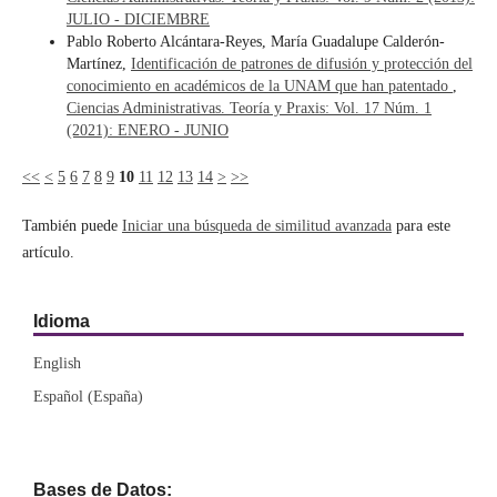
JULIO - DICIEMBRE
Pablo Roberto Alcántara-Reyes, María Guadalupe Calderón-
Martínez,
Identificación de patrones de difusión y protección del
conocimiento en académicos de la UNAM que han patentado
,
Ciencias Administrativas. Teoría y Praxis: Vol. 17 Núm. 1
(2021): ENERO - JUNIO
<<
<
5
6
7
8
9
10
11
12
13
14
>
>>
También puede
Iniciar una búsqueda de similitud avanzada
para este
artículo.
Idioma
English
Español (España)
Bases de Datos: