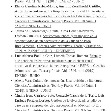
Praxis: Vol. 11 Núm. 1 (2015): ENERO - JUNIO
Blanca Carolina Rubio-Morua, Ana Luz Zorrilla-del Castillo,
Arturo Briseño-García,
La Responsabilidad Social Universitaria
y sus dimensiones para las Instituciones De Educación Superior
,
Ciencias Administrativas. Teoría y Praxis: Vol. 18 Núm. 1
(2022): ENERO - JUNIO
Teresa de J. Mazadiego-Infante, Alma Delia Su-Navarro,
Esteban Cruz-Luis,
Satisfacción laboral y su impacto en la
productividad de un bachillerato de la Ciudad de Poza
Rica,Veracruz
,
Ciencias Administrativas. Teoría y Praxis: Vol.
12 Núm. 2 (2016): JULIO – DICIEMBRE
Luis Alfonso Bonilla-Cruz, Lizbeth Cobian-Romero,
Ventajas
que perciben las empresas mexicanas que cuentan con el
distintivo de empresa socialmente responsable ESR®.
,
Ciencias
Administrativas. Teoría y Praxis: Vol. 15 Núm. 1 (2019):
ENERO - JUNIO
Alexis Vera,
Cultura de innovación: Una revisión de literatura
,
Ciencias Administrativas. Teoría y Praxis: Vol. 14 Núm. 1
(2018): ENERO - JUNIO
Cinthia Irene Carrazco Soto, Consuelo García-de-la-Torre, Luis
Enrique Portales Derbez,
Gestión de la diversidad: estudio de
caso de una empresa del giro aeroespacial en Mexicali, B.C.
,
Ciencias Administrativas. Teoría y Praxis: Vol. 9 Núm. 2 (2013):