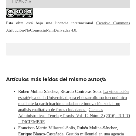
LICENCIA
Esta obra está bajo una licencia internacional
Creative Commons
Atribución-NoComercial-SinDerivadas 4.0
.
Artículos más leídos del mismo autor/a
Ruben Mólina-Sánchez, Ricardo Contreras-Soto,
La vinculación
estratégica de la Universidad para el desarrollo socioeconómico
mediante la participación ciudadana e innovación social: un
análisis cualitativo de foros ciudadanos
,
Ciencias
Administrativas. Teoría y Praxis: Vol. 12 Núm. 2 (2016): JULIO
– DICIEMBRE
Francisco Martín Villarreal-Solís, Rubén Molina-Sánchez,
Enrique Blanco-Castañeda,
Gestión millennial en una agencia