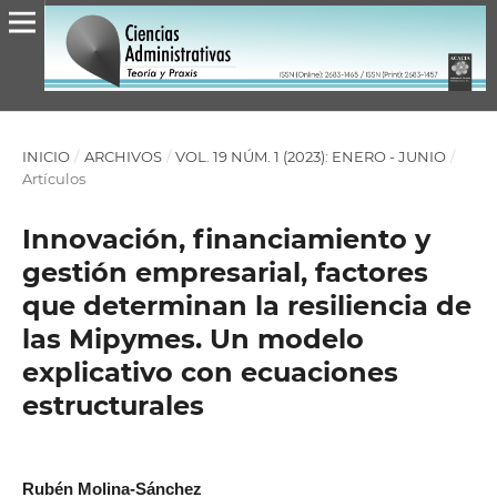
INICIO
/
ARCHIVOS
/
VOL. 19 NÚM. 1 (2023): ENERO - JUNIO
/
Artículos
Innovación, financiamiento y
gestión empresarial, factores
que determinan la resiliencia de
las Mipymes. Un modelo
explicativo con ecuaciones
estructurales
Rubén Molina-Sánchez