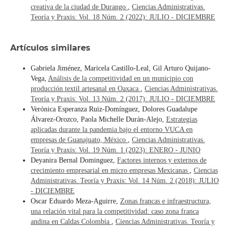
creativa de la ciudad de Durango
,
Ciencias Administrativas.
Teoría y Praxis: Vol. 18 Núm. 2 (2022): JULIO - DICIEMBRE
Artículos similares
Gabriela Jiménez, Maricela Castillo-Leal, Gil Arturo Quijano-
Vega,
Análisis de la competitividad en un municipio con
producción textil artesanal en Oaxaca
,
Ciencias Administrativas.
Teoría y Praxis: Vol. 13 Núm. 2 (2017): JULIO - DICIEMBRE
Verónica Esperanza Ruiz-Domínguez, Dolores Guadalupe
Álvarez-Orozco, Paola Michelle Durán-Alejo,
Estrategias
aplicadas durante la pandemia bajo el entorno VUCA en
empresas de Guanajuato, México
,
Ciencias Administrativas.
Teoría y Praxis: Vol. 19 Núm. 1 (2023): ENERO - JUNIO
Deyanira Bernal Dominguez,
Factores internos y externos de
crecimiento empresarial en micro empresas Mexicanas
,
Ciencias
Administrativas. Teoría y Praxis: Vol. 14 Núm. 2 (2018): JULIO
- DICIEMBRE
Oscar Eduardo Meza-Aguirre,
Zonas francas e infraestructura,
una relación vital para la competitividad: caso zona franca
andina en Caldas Colombia
,
Ciencias Administrativas. Teoría y