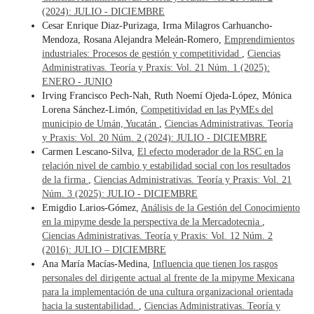
(2024): JULIO - DICIEMBRE
Cesar Enrique Diaz-Purizaga, Irma Milagros Carhuancho-
Mendoza, Rosana Alejandra Meleán-Romero,
Emprendimientos
industriales: Procesos de gestión y competitividad
,
Ciencias
Administrativas. Teoría y Praxis: Vol. 21 Núm. 1 (2025):
ENERO - JUNIO
Irving Francisco Pech-Nah, Ruth Noemí Ojeda-López, Mónica
Lorena Sánchez-Limón,
Competitividad en las PyMEs del
municipio de Umán, Yucatán
,
Ciencias Administrativas. Teoría
y Praxis: Vol. 20 Núm. 2 (2024): JULIO - DICIEMBRE
Carmen Lescano-Silva,
El efecto moderador de la RSC en la
relación nivel de cambio y estabilidad social con los resultados
de la firma
,
Ciencias Administrativas. Teoría y Praxis: Vol. 21
Núm. 3 (2025): JULIO - DICIEMBRE
Emigdio Larios-Gómez,
Análisis de la Gestión del Conocimiento
en la mipyme desde la perspectiva de la Mercadotecnia
,
Ciencias Administrativas. Teoría y Praxis: Vol. 12 Núm. 2
(2016): JULIO – DICIEMBRE
Ana María Macías-Medina,
Influencia que tienen los rasgos
personales del dirigente actual al frente de la mipyme Mexicana
para la implementación de una cultura organizacional orientada
hacia la sustentabilidad.
,
Ciencias Administrativas. Teoría y