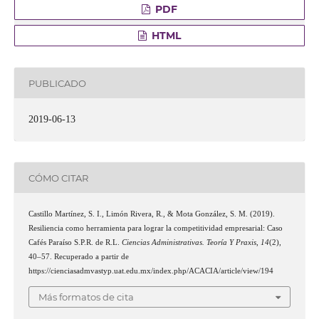
PDF
HTML
PUBLICADO
2019-06-13
CÓMO CITAR
Castillo Martínez, S. I., Limón Rivera, R., & Mota González, S. M. (2019).
Resiliencia como herramienta para lograr la competitividad empresarial: Caso
Cafés Paraíso S.P.R. de R.L.
Ciencias Administrativas. Teoría Y Praxis
,
14
(2),
40–57. Recuperado a partir de
https://cienciasadmvastyp.uat.edu.mx/index.php/ACACIA/article/view/194
Más formatos de cita