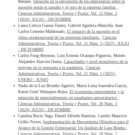
Barajas,
Variación en la percepción de los empresarios sobre la
sucesión según el tamaño y el giro de la empresa familiar
,
Ciencias Administrativas. Teoría y Praxis: Vol. 12 Núm. 2
(2016): JULIO – DICIEMBRE
Laura Leticia Gaona-Tamez, Gabriel Aguilera-Mancilla, Juan
Carlos Centeno-Maldonado,
El impacto de la sucesión en el
clima organizacional de las empresas familiares
,
Ciencias
Administrativas. Teoría y Praxis: Vol. 21 Núm. 3 (2025): JULIO
- DICIEMBRE
Carlos Fong-Reynoso, Luis Ernesto Ocampo-Figueroa, Moisés
Alejandro Alarcón-Osuna,
Capacidades y nivel tecnológico de la
mipyme en la respuesta a la pandemia
,
Ciencias
Administrativas. Teoría y Praxis: Vol. 21 Núm. 1 (2025):
ENERO - JUNIO
Nadia de la Luz Briseño-Aguirre, María Luisa Saavedra-García,
Karen Gisel Velázquez-Rojas,
El ecosistema emprendedor y la
intención de emprendimiento en estudiantes universitarios
,
Ciencias Administrativas. Teoría y Praxis: Vol. 20 Núm. 2
(2024): JULIO - DICIEMBRE
Catalina Rocío Vega, Daniel Alfredo Ramírez, Camilo Mauricio
Grillo-Torres,
Implementación de Herramienta Ofimática para el
Avance de la Gestión Empresarial: Un Análisis de Caso Bioeko
,
Ciencias Administrativas. Teoría y Praxis: Vol. 20 Núm. 2