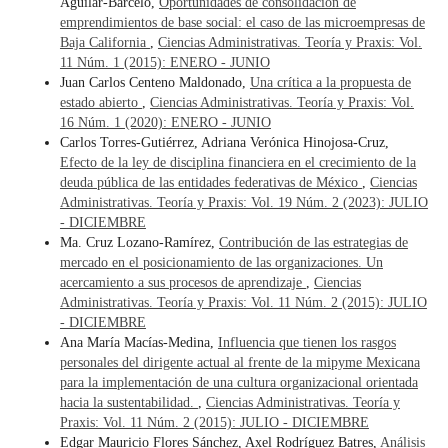
Aguilar-Barcelo,
Oportunidades de consolidación de
emprendimientos de base social: el caso de las microempresas de
Baja California
,
Ciencias Administrativas. Teoría y Praxis: Vol.
11 Núm. 1 (2015): ENERO - JUNIO
Juan Carlos Centeno Maldonado,
Una crítica a la propuesta de
estado abierto
,
Ciencias Administrativas. Teoría y Praxis: Vol.
16 Núm. 1 (2020): ENERO - JUNIO
Carlos Torres-Gutiérrez, Adriana Verónica Hinojosa-Cruz,
Efecto de la ley de disciplina financiera en el crecimiento de la
deuda pública de las entidades federativas de México
,
Ciencias
Administrativas. Teoría y Praxis: Vol. 19 Núm. 2 (2023): JULIO
- DICIEMBRE
Ma. Cruz Lozano-Ramírez,
Contribución de las estrategias de
mercado en el posicionamiento de las organizaciones. Un
acercamiento a sus procesos de aprendizaje
,
Ciencias
Administrativas. Teoría y Praxis: Vol. 11 Núm. 2 (2015): JULIO
- DICIEMBRE
Ana María Macías-Medina,
Influencia que tienen los rasgos
personales del dirigente actual al frente de la mipyme Mexicana
para la implementación de una cultura organizacional orientada
hacia la sustentabilidad.
,
Ciencias Administrativas. Teoría y
Praxis: Vol. 11 Núm. 2 (2015): JULIO - DICIEMBRE
Edgar Mauricio Flores Sánchez, Axel Rodríguez Batres,
Análisis