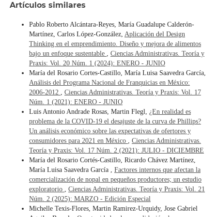
Artículos similares
Pablo Roberto Alcántara-Reyes, María Guadalupe Calderón-
Martínez, Carlos López-González,
Aplicación del Design
Thinking en el emprendimiento. Diseño y mejora de alimentos
bajo un enfoque sustentable
,
Ciencias Administrativas. Teoría y
Praxis: Vol. 20 Núm. 1 (2024): ENERO - JUNIO
María del Rosario Cortes-Castillo, María Luisa Saavedra García,
Análisis del Programa Nacional de Franquicias en México:
2006-2012
,
Ciencias Administrativas. Teoría y Praxis: Vol. 17
Núm. 1 (2021): ENERO - JUNIO
Luis Antonio Andrade Rosas, Martin Flegl,
¿En realidad es
problema de la COVID-19 el desajuste de la curva de Phillips?
Un análisis económico sobre las expectativas de ofertores y
consumidores para 2021 en México
,
Ciencias Administrativas.
Teoría y Praxis: Vol. 17 Núm. 2 (2021): JULIO - DICIEMBRE
María del Rosario Cortés-Castillo, Ricardo Chávez Martínez,
María Luisa Saavedra García ,
Factores internos que afectan la
comercialización de nopal en pequeños productores; un estudio
exploratorio
,
Ciencias Administrativas. Teoría y Praxis: Vol. 21
Núm. 2 (2025): MARZO - Edición Especial
Michelle Texis-Flores, Martin Ramirez-Urquidy, Jose Gabriel