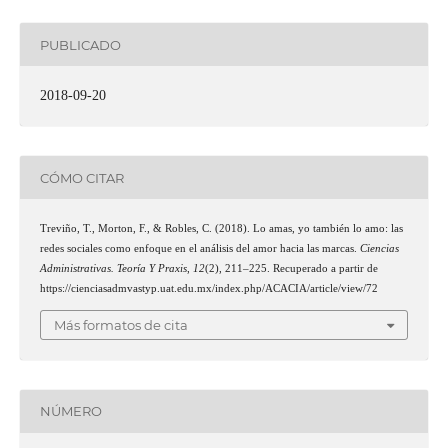
PUBLICADO
2018-09-20
CÓMO CITAR
Treviño, T., Morton, F., & Robles, C. (2018). Lo amas, yo también lo amo: las
redes sociales como enfoque en el análisis del amor hacia las marcas.
Ciencias
Administrativas. Teoría Y Praxis
,
12
(2), 211–225. Recuperado a partir de
https://cienciasadmvastyp.uat.edu.mx/index.php/ACACIA/article/view/72
Más formatos de cita
NÚMERO