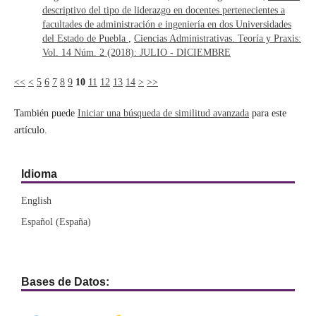
descriptivo del tipo de liderazgo en docentes pertenecientes a
facultades de administración e ingeniería en dos Universidades
del Estado de Puebla
,
Ciencias Administrativas. Teoría y Praxis:
Vol. 14 Núm. 2 (2018): JULIO - DICIEMBRE
<<
<
5
6
7
8
9
10
11
12
13
14
>
>>
También puede
Iniciar una búsqueda de similitud avanzada
para este
artículo.
Idioma
English
Español (España)
Bases de Datos: