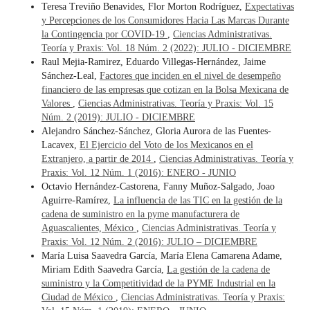
Teresa Treviño Benavides, Flor Morton Rodríguez,
Expectativas
y Percepciones de los Consumidores Hacia Las Marcas Durante
la Contingencia por COVID-19
,
Ciencias Administrativas.
Teoría y Praxis: Vol. 18 Núm. 2 (2022): JULIO - DICIEMBRE
Raul Mejia-Ramirez, Eduardo Villegas-Hernández, Jaime
Sánchez-Leal,
Factores que inciden en el nivel de desempeño
financiero de las empresas que cotizan en la Bolsa Mexicana de
Valores
,
Ciencias Administrativas. Teoría y Praxis: Vol. 15
Núm. 2 (2019): JULIO - DICIEMBRE
Alejandro Sánchez-Sánchez, Gloria Aurora de las Fuentes-
Lacavex,
El Ejercicio del Voto de los Mexicanos en el
Extranjero, a partir de 2014
,
Ciencias Administrativas. Teoría y
Praxis: Vol. 12 Núm. 1 (2016): ENERO - JUNIO
Octavio Hernández-Castorena, Fanny Muñoz-Salgado, Joao
Aguirre-Ramírez,
La influencia de las TIC en la gestión de la
cadena de suministro en la pyme manufacturera de
Aguascalientes, México
,
Ciencias Administrativas. Teoría y
Praxis: Vol. 12 Núm. 2 (2016): JULIO – DICIEMBRE
María Luisa Saavedra García, María Elena Camarena Adame,
Miriam Edith Saavedra García,
La gestión de la cadena de
suministro y la Competitividad de la PYME Industrial en la
Ciudad de México
,
Ciencias Administrativas. Teoría y Praxis: