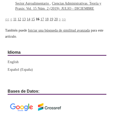
Sector Agroalimentario
,
Ciencias Administrativas. Teoría y
Praxis: Vol. 15 Núm. 2 (2019): JULIO - DICIEMBRE
<<
<
11
12
13
14
15
16
17
18
19
20
>
>>
También puede
Iniciar una búsqueda de similitud avanzada
para este
artículo.
Idioma
English
Español (España)
Bases de Datos: