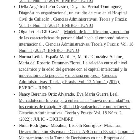
Vol. 15 Núm. 1 (2019): ENERO - JUNIO
Delia Angélica León-Castro, Deyanira Bernal-Domínguez,
Diagnóstico organizacional, un estudio de caso en el Hospital
Civil de Culiacán
,
Ciencias Administrativas. Teoría y Praxis:
Vol. 17 Núm. 1 (2021): ENERO - JUNIO
Olga Leticia Gil-Gaytán,
Modelo de identificación y medición
de las características de personalidad hacía el emprendimiento
internacional
,
Ciencias Administrativas. Teoría y Praxis: Vol. 18
Núm. 1 (2022): ENERO - JUNIO
Norma Leticia España-Martínez, Martha González-Adame,
María del Rosario Demuner-Flores,
La relación entre el nivel
académico y la edad del gerente con el capital intelectual y la
innovación de la pequeña y mediana empresa
,
Ciencias
Administrativas. Teoría y Praxis: Vol. 13 Núm. 1 (2017):
ENERO – JUNIO
Nancy Berenice Ortiz Alvarado, Eva María Guerra Leal,
Mercadotecnia Interna para enfrentar la “nueva normalidad” en
los centros de trabajo: Agilidad Organizacional como refuerzo
,
Ciencias Administrativas. Teoría y Praxis: Vol. 18 Núm. 2
(2022): JULIO - DICIEMBRE
Nidia Rodríguez- Mazahua, Lisbeth Rodríguez- Mazahua,
Desarrollo de un Sistema de Costos ABC como Estrategia para el
Mejoramiento en la Toma de Decisiones en una Empresa del