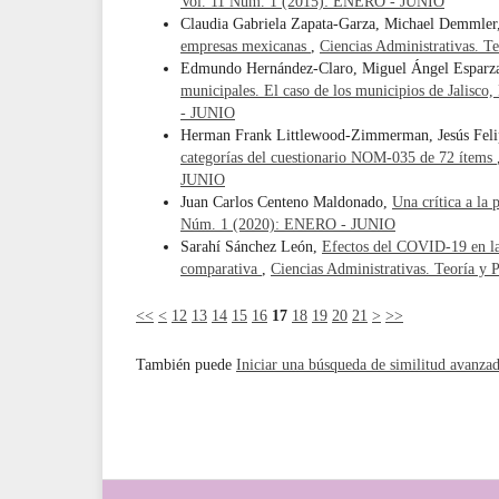
Vol. 11 Núm. 1 (2015): ENERO - JUNIO
Claudia Gabriela Zapata-Garza, Michael Demmler
empresas mexicanas
,
Ciencias Administrativas. 
Edmundo Hernández-Claro, Miguel Ángel Esparza
municipales. El caso de los municipios de Jalisco
- JUNIO
Herman Frank Littlewood-Zimmerman, Jesús Feli
categorías del cuestionario NOM-035 de 72 ítems
JUNIO
Juan Carlos Centeno Maldonado,
Una crítica a la 
Núm. 1 (2020): ENERO - JUNIO
Sarahí Sánchez León,
Efectos del COVID-19 en la
comparativa
,
Ciencias Administrativas. Teoría 
<<
<
12
13
14
15
16
17
18
19
20
21
>
>>
También puede
Iniciar una búsqueda de similitud avanza