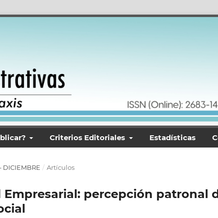
blicar?
Criterios Editoriales
Estadísticas
C
O – DICIEMBRE
/
Artículos
 Empresarial: percepción patronal 
ocial