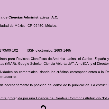
 de Ciencias Administrativas, A.C.
iudad de México, CP. 02450, México.
210170500-102 ISSN electrónico: 2683-1465
nea para Revistas Científicas de América Latina, el Caribe, España y
stas (MIAR), Google Scholar, Ciencia Abierta UAT, AmeliCA, y el Direct
ividades no comerciales, dando los créditos correspondientes a la Rev
los autores.
an necesariamente la posición del editor de la publicación. La estructu
ntra protegida por una Licencia de Creative Commons Atribución-NoCom