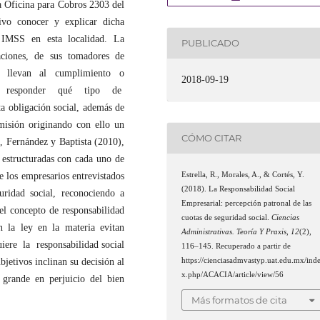
la Oficina para Cobros 2303 del
vo conocer y explicar dicha
 IMSS en esta localidad. La
PUBLICADO
aciones, de sus tomadores de
 llevan al cumplimiento o
2018-09-19
enta responder qué tipo de
ta obligación social, además de
omisión originando con ello un
CÓMO CITAR
z, Fernández y Baptista (2010),
s estructuradas con cada uno de
Estrella, R., Morales, A., & Cortés, Y.
e los empresarios entrevistados
(2018). La Responsabilidad Social
uridad social, reconociendo a
Empresarial: percepción patronal de las
el concepto de responsabilidad
cuotas de seguridad social.
Ciencias
n la ley en la materia evitan
Administrativas. Teoría Y Praxis
,
12
(2),
iere la responsabilidad social
116–145. Recuperado a partir de
https://cienciasadmvastyp.uat.edu.mx/ind
jetivos inclinan su decisión al
x.php/ACACIA/article/view/56
grande en perjuicio del bien
Más formatos de cita