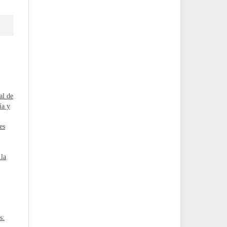
al de
ía y
es
 la
s: