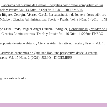
,
Panorama del Sistema de Gestión Energética como valor compartido en las
Teoría y Praxis: Vol. 13 Núm. 2 (2017): JULIO - DICIEMBRE
-Íñiguez, Georgina Velasco-García,
La capacitación de los servidores públicos
, México
,
Ciencias Administrativas. Teoría y Praxis: Vol. 9 Núm. 1 (2013): 
pe Uribe-Prado, Miguel Ángel Gurrola Rodríguez,
Confiabilidad y validez de l
,
Ciencias Administrativas. Teoría y Praxis: Vol. 16 Núm. 1 (2020): ENERO -
propuesta de estado abierto
,
Ciencias Administrativas. Teoría y Praxis: Vol. 16
 actividad económica de Quintana Roo: una perspectiva desde la ventaja
y Praxis: Vol. 17 Núm. 2 (2021): JULIO - DICIEMBRE
da
para este artículo.