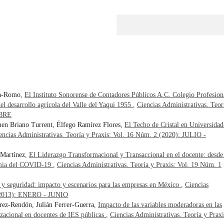
da-Romo,
El Instituto Sonorense de Contadores Públicos A.C. Colegio Profesion
el desarrollo agrícola del Valle del Yaqui 1955
,
Ciencias Administrativas. Teor
MBRE
en Briano Turrent, Élfego Ramírez Flores,
El Techo de Cristal en Universidad
encias Administrativas. Teoría y Praxis: Vol. 16 Núm. 2 (2020): JULIO -
 Martínez,
El Liderazgo Transformacional y Transaccional en el docente: desde
demia del COVID-19
,
Ciencias Administrativas. Teoría y Praxis: Vol. 19 Núm. 1
 y seguridad: impacto y escenarios para las empresas en México
,
Ciencias
1 (2013): ENERO - JUNIO
rez-Rendón, Julián Ferrer-Guerra,
Impacto de las variables moderadoras en las
acional en docentes de IES públicas
,
Ciencias Administrativas. Teoría y Praxi