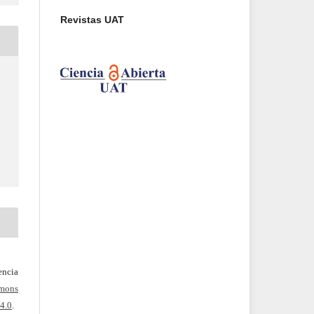
Revistas UAT
ncia
mons
4.0
.