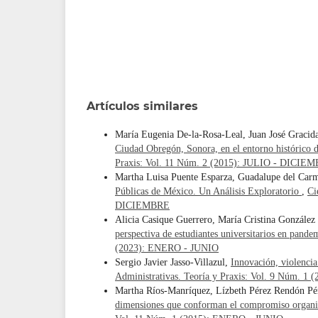
Artículos similares
María Eugenia De-la-Rosa-Leal, Juan José Graci
Ciudad Obregón, Sonora, en el entorno histórico d
Praxis: Vol. 11 Núm. 2 (2015): JULIO - DICIE
Martha Luisa Puente Esparza, Guadalupe del Carm
Públicas de México. Un Análisis Exploratorio
,
Ci
DICIEMBRE
Alicia Casique Guerrero, María Cristina González
perspectiva de estudiantes universitarios en pan
(2023): ENERO - JUNIO
Sergio Javier Jasso-Villazul,
Innovación, violencia
Administrativas. Teoría y Praxis: Vol. 9 Núm. 
Martha Ríos-Manríquez, Lízbeth Pérez Rendón Pé
dimensiones que conforman el compromiso organiz