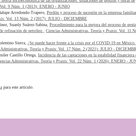
 teoría socioeconómica de las organizaciones: situaciones de gestión y obras de
is: Vol. 9 Núm. 1 (2013): ENERO - JUNIO
adalupe Arredondo-Trapero,
Perdón y proceso de sucesión en la empresa familia
raxis: Vol. 13 Núm. 2 (2017): JULIO - DICIEMBRE
ínez, Suanly Suárez-Sabina,
Procedimiento para la mejora del proceso de gesti
de refinación de petróleo
,
Ciencias Administrativas. Teoría y Praxis: Vol. 11 
lentino Sierra,
¿Se puede hacer frente a la crisis por el COVID-19 en México
 Administrativas. Teoría y Praxis: Vol. 17 Núm. 2 (2021): JULIO - DICIEMB
miler Castillo Ortega,
Incidencia de las captaciones en la estabilidad financiera 
encias Administrativas. Teoría y Praxis: Vol. 22 Núm. 1 (2026): ENERO - JU
da
para este artículo.