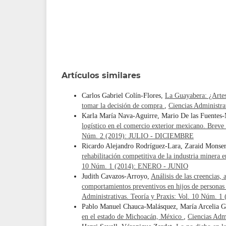
Artículos similares
Carlos Gabriel Colín-Flores,
La Guayabera: ¿Artes
tomar la decisión de compra
,
Ciencias Administra
Karla María Nava-Aguirre, Mario De las Fuentes-
logístico en el comercio exterior mexicano. Breve
Núm. 2 (2019): JULIO - DICIEMBRE
Ricardo Alejandro Rodríguez-Lara, Zaraid Monser
rehabilitación competitiva de la industria minera
10 Núm. 1 (2014): ENERO - JUNIO
Judith Cavazos-Arroyo,
Análisis de las creencias,
comportamientos preventivos en hijos de personas 
Administrativas. Teoría y Praxis: Vol. 10 Núm.
Pablo Manuel Chauca-Malásquez, María Arcelia G
en el estado de Michoacán, México
,
Ciencias Adm