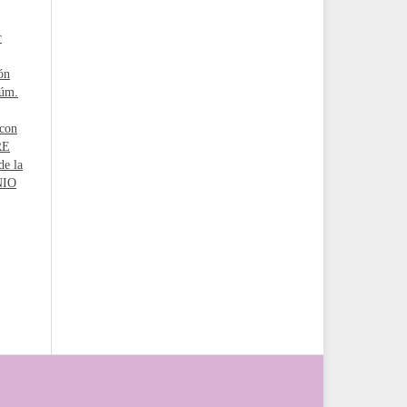
r
ón
Núm.
 con
RE
de la
NIO