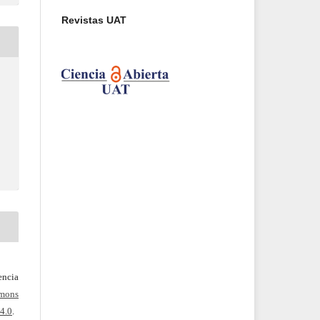
Revistas UAT
ncia
mons
4.0
.