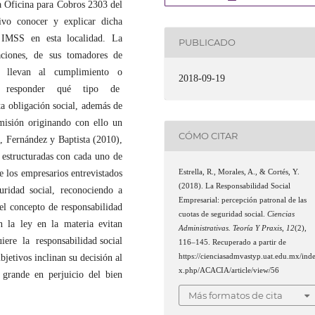
la Oficina para Cobros 2303 del
vo conocer y explicar dicha
 IMSS en esta localidad. La
PUBLICADO
aciones, de sus tomadores de
 llevan al cumplimiento o
2018-09-19
enta responder qué tipo de
ta obligación social, además de
omisión originando con ello un
CÓMO CITAR
z, Fernández y Baptista (2010),
s estructuradas con cada uno de
Estrella, R., Morales, A., & Cortés, Y.
e los empresarios entrevistados
(2018). La Responsabilidad Social
uridad social, reconociendo a
Empresarial: percepción patronal de las
el concepto de responsabilidad
cuotas de seguridad social.
Ciencias
n la ley en la materia evitan
Administrativas. Teoría Y Praxis
,
12
(2),
iere la responsabilidad social
116–145. Recuperado a partir de
https://cienciasadmvastyp.uat.edu.mx/ind
jetivos inclinan su decisión al
x.php/ACACIA/article/view/56
grande en perjuicio del bien
Más formatos de cita