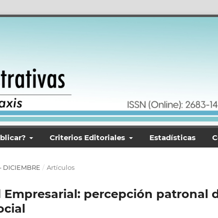
blicar?
Criterios Editoriales
Estadísticas
C
O – DICIEMBRE
/
Artículos
 Empresarial: percepción patronal 
ocial