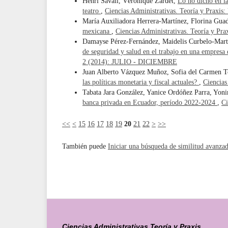
Henri Savall, Véronique Zardet,
Lo no dicho en la
teatro
,
Ciencias Administrativas. Teoría y Prax
María Auxiliadora Herrera-Martínez, Florina Gu
mexicana
,
Ciencias Administrativas. Teoría y P
Damayse Pérez-Fernández, Maidelis Curbelo-Mart
de seguridad y salud en el trabajo en una empresa 
2 (2014): JULIO - DICIEMBRE
Juan Alberto Vázquez Muñoz, Sofia del Carmen To
las políticas monetaria y fiscal actuales?
,
Ciencias
Tabata Jara González, Yanice Ordóñez Parra, Yoni
banca privada en Ecuador, período 2022-2024
,
Ci
<<
<
15
16
17
18
19
20
21
22
>
>>
También puede
Iniciar una búsqueda de similitud avanza
Ciencias Administrativas Teoría y Praxis