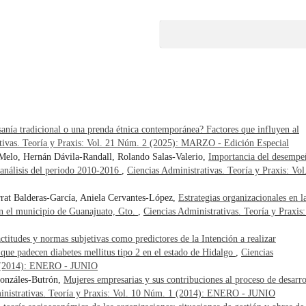
anía tradicional o una prenda étnica contemporánea? Factores que influyen al
tivas. Teoría y Praxis: Vol. 21 Núm. 2 (2025): MARZO - Edición Especial
Melo, Hernán Dávila-Randall, Rolando Salas-Valerio,
Importancia del desempe
 análisis del periodo 2010-2016
,
Ciencias Administrativas. Teoría y Praxis: Vol
rat Balderas-García, Aniela Cervantes-López,
Estrategias organizacionales en l
 en el municipio de Guanajuato, Gto.
,
Ciencias Administrativas. Teoría y Praxis:
 actitudes y normas subjetivas como predictores de la Intención a realizar
que padecen diabetes mellitus tipo 2 en el estado de Hidalgo
,
Ciencias
 1 (2014): ENERO - JUNIO
onzáles-Butrón,
Mujeres empresarias y sus contribuciones al proceso de desarro
inistrativas. Teoría y Praxis: Vol. 10 Núm. 1 (2014): ENERO - JUNIO