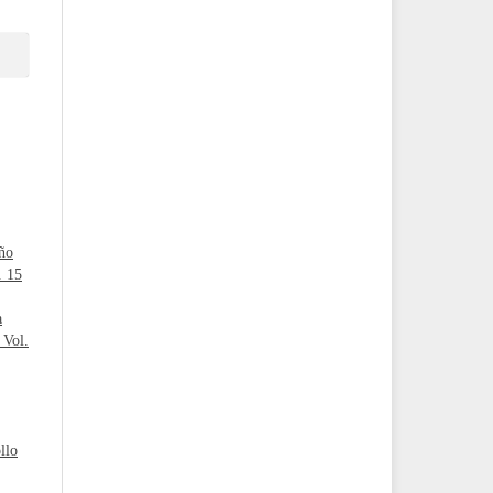
ño
. 15
a
 Vol.
llo