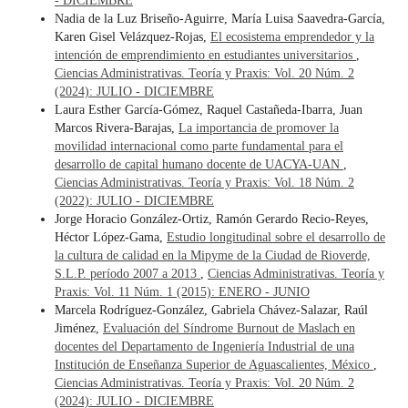
- DICIEMBRE
Nadia de la Luz Briseño-Aguirre, María Luisa Saavedra-García,
Karen Gisel Velázquez-Rojas,
El ecosistema emprendedor y la
intención de emprendimiento en estudiantes universitarios
,
Ciencias Administrativas. Teoría y Praxis: Vol. 20 Núm. 2
(2024): JULIO - DICIEMBRE
Laura Esther García-Gómez, Raquel Castañeda-Ibarra, Juan
Marcos Rivera-Barajas,
La importancia de promover la
movilidad internacional como parte fundamental para el
desarrollo de capital humano docente de UACYA-UAN
,
Ciencias Administrativas. Teoría y Praxis: Vol. 18 Núm. 2
(2022): JULIO - DICIEMBRE
Jorge Horacio González-Ortiz, Ramón Gerardo Recio-Reyes,
Héctor López-Gama,
Estudio longitudinal sobre el desarrollo de
la cultura de calidad en la Mipyme de la Ciudad de Rioverde,
S.L.P. período 2007 a 2013
,
Ciencias Administrativas. Teoría y
Praxis: Vol. 11 Núm. 1 (2015): ENERO - JUNIO
Marcela Rodríguez-González, Gabriela Chávez-Salazar, Raúl
Jiménez,
Evaluación del Síndrome Burnout de Maslach en
docentes del Departamento de Ingeniería Industrial de una
Institución de Enseñanza Superior de Aguascalientes, México
,
Ciencias Administrativas. Teoría y Praxis: Vol. 20 Núm. 2
(2024): JULIO - DICIEMBRE