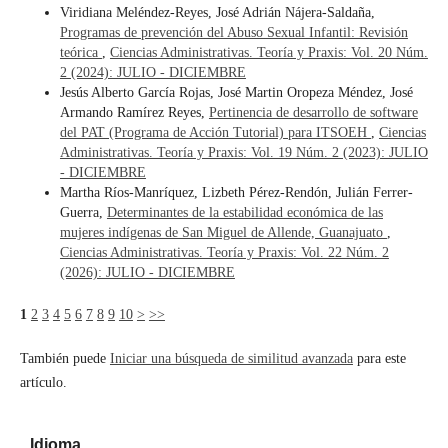
Viridiana Meléndez-Reyes, José Adrián Nájera-Saldaña,
Programas de prevención del Abuso Sexual Infantil: Revisión
teórica
,
Ciencias Administrativas. Teoría y Praxis: Vol. 20 Núm.
2 (2024): JULIO - DICIEMBRE
Jesús Alberto García Rojas, José Martin Oropeza Méndez, José
Armando Ramírez Reyes,
Pertinencia de desarrollo de software
del PAT (Programa de Acción Tutorial) para ITSOEH
,
Ciencias
Administrativas. Teoría y Praxis: Vol. 19 Núm. 2 (2023): JULIO
- DICIEMBRE
Martha Ríos-Manríquez, Lizbeth Pérez-Rendón, Julián Ferrer-
Guerra,
Determinantes de la estabilidad económica de las
mujeres indígenas de San Miguel de Allende, Guanajuato
,
Ciencias Administrativas. Teoría y Praxis: Vol. 22 Núm. 2
(2026): JULIO - DICIEMBRE
1
2
3
4
5
6
7
8
9
10
>
>>
También puede
Iniciar una búsqueda de similitud avanzada
para este
artículo.
Idioma