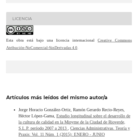
LICENCIA
Esta obra está bajo una licencia internacional
Creative Commons
Atribución-NoComercial-SinDerivadas 4.0
.
Artículos más leídos del mismo autor/a
Jorge Horacio González-Ortiz, Ramón Gerardo Recio-Reyes,
Héctor López-Gama,
Estudio longitudinal sobre el desarrollo de
la cultura de calidad en la Mipyme de la Ciudad de Rioverde,
S.L.P. período 2007 a 2013
,
Ciencias Administrativas. Teoría y
Praxis: Vol. 11 Núm. 1 (2015): ENERO - JUNIO