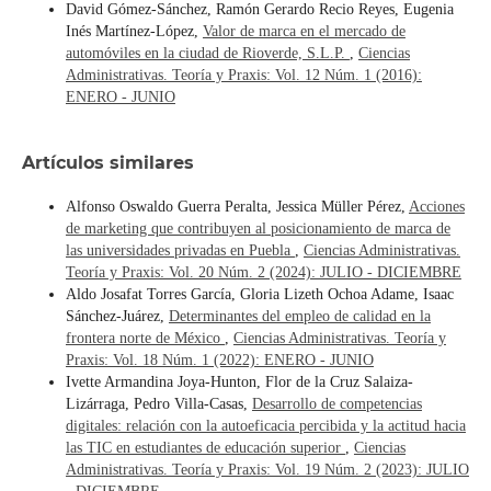
David Gómez-Sánchez, Ramón Gerardo Recio Reyes, Eugenia
Inés Martínez-López,
Valor de marca en el mercado de
automóviles en la ciudad de Rioverde, S.L.P.
,
Ciencias
Administrativas. Teoría y Praxis: Vol. 12 Núm. 1 (2016):
ENERO - JUNIO
Artículos similares
Alfonso Oswaldo Guerra Peralta, Jessica Müller Pérez,
Acciones
de marketing que contribuyen al posicionamiento de marca de
las universidades privadas en Puebla
,
Ciencias Administrativas.
Teoría y Praxis: Vol. 20 Núm. 2 (2024): JULIO - DICIEMBRE
Aldo Josafat Torres García, Gloria Lizeth Ochoa Adame, Isaac
Sánchez-Juárez,
Determinantes del empleo de calidad en la
frontera norte de México
,
Ciencias Administrativas. Teoría y
Praxis: Vol. 18 Núm. 1 (2022): ENERO - JUNIO
Ivette Armandina Joya-Hunton, Flor de la Cruz Salaiza-
Lizárraga, Pedro Villa-Casas,
Desarrollo de competencias
digitales: relación con la autoeficacia percibida y la actitud hacia
las TIC en estudiantes de educación superior
,
Ciencias
Administrativas. Teoría y Praxis: Vol. 19 Núm. 2 (2023): JULIO