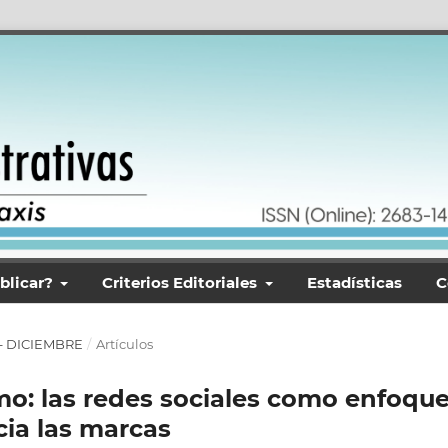
blicar?
Criterios Editoriales
Estadísticas
C
O – DICIEMBRE
/
Artículos
mo: las redes sociales como enfoqu
cia las marcas