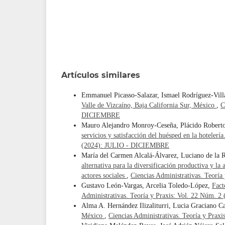
Artículos similares
Emmanuel Picasso-Salazar, Ismael Rodríguez-Vill
Valle de Vizcaíno, Baja California Sur, México
,
C
DICIEMBRE
Mauro Alejandro Monroy-Ceseña, Plácido Roberto
servicios y satisfacción del huésped en la hotelería
(2024): JULIO - DICIEMBRE
María del Carmen Alcalá-Álvarez, Luciano de la 
alternativa para la diversificación productiva y la
actores sociales
,
Ciencias Administrativas. Teorí
Gustavo León-Vargas, Arcelia Toledo-López,
Fact
Administrativas. Teoría y Praxis: Vol. 22 Núm.
Alma A. Hernández Ilizaliturri, Lucia Graciano 
México
,
Ciencias Administrativas. Teoría y Pra