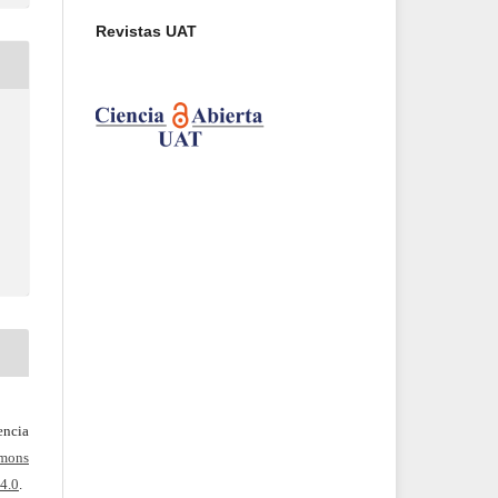
Revistas UAT
ncia
mons
4.0
.