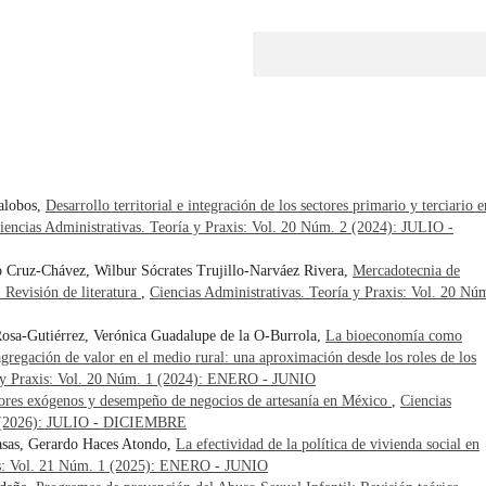
alobos,
Desarrollo territorial e integración de los sectores primario y terciario e
iencias Administrativas. Teoría y Praxis: Vol. 20 Núm. 2 (2024): JULIO -
 Cruz-Chávez, Wilbur Sócrates Trujillo-Narváez Rivera,
Mercadotecnia de
. Revisión de literatura
,
Ciencias Administrativas. Teoría y Praxis: Vol. 20 Nú
Rosa-Gutiérrez, Verónica Guadalupe de la O-Burrola,
La bioeconomía como
 agregación de valor en el medio rural: una aproximación desde los roles de los
a y Praxis: Vol. 20 Núm. 1 (2024): ENERO - JUNIO
ores exógenos y desempeño de negocios de artesanía en México
,
Ciencias
 2 (2026): JULIO - DICIEMBRE
Casas, Gerardo Haces Atondo,
La efectividad de la política de vivienda social en
xis: Vol. 21 Núm. 1 (2025): ENERO - JUNIO