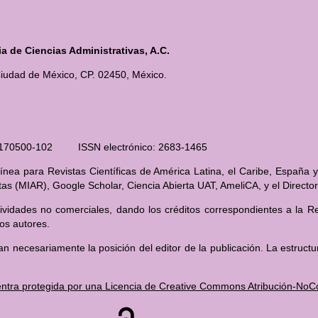
 de Ciencias Administrativas, A.C.
iudad de México, CP. 02450, México.
210170500-102 ISSN electrónico: 2683-1465
nea para Revistas Científicas de América Latina, el Caribe, España y
stas (MIAR), Google Scholar, Ciencia Abierta UAT, AmeliCA, y el Direct
ividades no comerciales, dando los créditos correspondientes a la Rev
los autores.
an necesariamente la posición del editor de la publicación. La estructu
ntra protegida por una Licencia de Creative Commons Atribución-NoCom