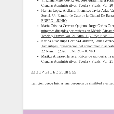
Viridiana Meléndez-Reyes, José Adrián Nájera-Sa
Ciencias Administrativas. Teoría y Praxis: Vol
Hernán López-Arellano, Francisco Javier Arias-V
Social: Un Estudio de Caso de la Ciudad De Barr
ENERO - JUNIO
Maria Cristina Cervera-Quijano, Jorge Carlos Ca
mipymes dirigidas por mujeres en Mérida, Yucatán:
Teoría y Praxis: Vol. 21 Núm. 1 (2025): ENERO
Karina Guadalupe Cortina-Calderón, Jesús Gerard
Tamaulipas: preservación del conocimiento ancestr
22 Núm. 1 (2026): ENERO - JUNIO
Maritza Alvarez-Herrera,
Raíces de sabiduría: Traz
Ciencias Administrativas. Teoría y Praxis: Vol.
<<
<
1
2
3
4
5
6
7
8
9
10
>
>>
También puede
Iniciar una búsqueda de similitud avanza