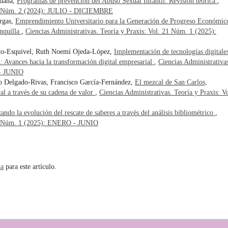
ldaña,
Programas de prevención del Abuso Sexual Infantil: Revisión teórica
,
. 20 Núm. 2 (2024): JULIO - DICIEMBRE
argas,
Emprendimiento Universitario para la Generación de Progreso Económic
anquilla
,
Ciencias Administrativas. Teoría y Praxis: Vol. 21 Núm. 1 (2025):
nto-Esquivel, Ruth Noemí Ojeda-López,
Implementación de tecnologías digitale
 Avances hacia la transformación digital empresarial
,
Ciencias Administrativa
 - JUNIO
o Delgado-Rivas, Francisco García-Fernández,
El mezcal de San Carlos,
al a través de su cadena de valor
,
Ciencias Administrativas. Teoría y Praxis: Vo
ando la evolución del rescate de saberes a través del análisis bibliométrico
,
 21 Núm. 1 (2025): ENERO - JUNIO
da
para este artículo.