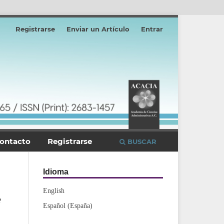
Registrarse
Enviar un Artículo
Entrar
ontacto
Registrarse
BUSCAR
Idioma
English
e
Español (España)