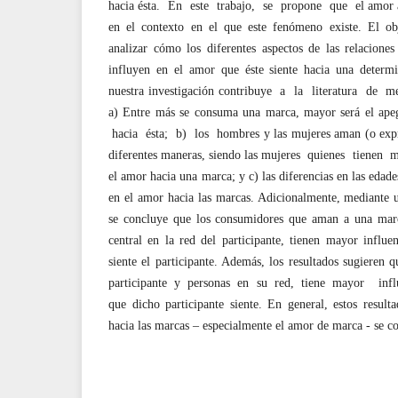
hacia ésta. En este trabajo, se propone que el amor a
en el contexto en el que este fenómeno existe. El obj
analizar cómo los diferentes aspectos de las relacione
influyen en el amor que éste siente hacia una determ
nuestra investigación contribuye a la literatura de mer
a) Entre más se consuma una marca, mayor será el ap
hacia ésta; b) los hombres y las mujeres aman (o expr
diferentes maneras, siendo las mujeres quienes tienen 
el amor hacia una marca; y c) las diferencias en las edad
en el amor hacia las marcas. Adicionalmente, mediante un
se concluye que los consumidores que aman a una mar
central en la red del participante, tienen mayor influ
siente el participante. Además, los resultados sugieren 
participante y personas en su red, tiene mayor inf
que dicho participante siente. En general, estos resulta
hacia las marcas – especialmente el amor de marca - se c