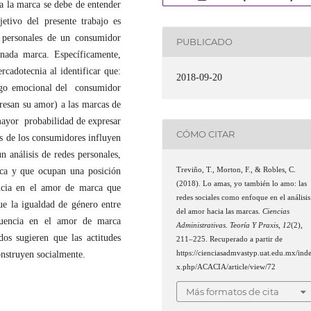
 la marca se debe de entender
etivo del presente trabajo es
s personales de un consumidor
PUBLICADO
inada marca. Específicamente,
cadotecnia al identificar que:
2018-09-20
ego emocional del consumidor
esan su amor) a las marcas de
mayor probabilidad de expresar
CÓMO CITAR
es de los consumidores influyen
 análisis de redes personales,
Treviño, T., Morton, F., & Robles, C.
ca y que ocupan una posición
(2018). Lo amas, yo también lo amo: las
encia en el amor de marca que
redes sociales como enfoque en el análisis
que la igualdad de género entre
del amor hacia las marcas.
Ciencias
luencia en el amor de marca
Administrativas. Teoría Y Praxis
,
12
(2),
dos sugieren que las actitudes
211–225. Recuperado a partir de
https://cienciasadmvastyp.uat.edu.mx/ind
onstruyen socialmente.
x.php/ACACIA/article/view/72
Más formatos de cita