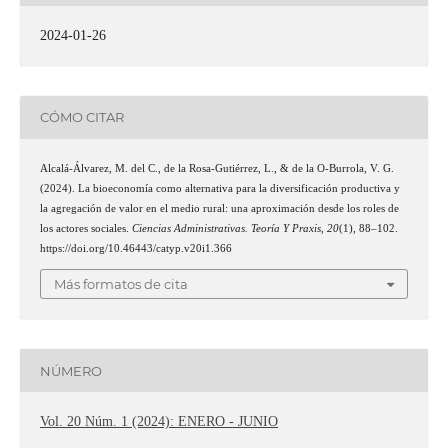
2024-01-26
CÓMO CITAR
Alcalá-Álvarez, M. del C., de la Rosa-Gutiérrez, L., & de la O-Burrola, V. G.
(2024). La bioeconomía como alternativa para la diversificación productiva y
la agregación de valor en el medio rural: una aproximación desde los roles de
los actores sociales.
Ciencias Administrativas. Teoría Y Praxis
,
20
(1), 88–102.
https://doi.org/10.46443/catyp.v20i1.366
Más formatos de cita
NÚMERO
Vol. 20 Núm. 1 (2024): ENERO - JUNIO