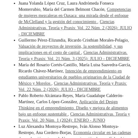
Juana Yolanda López Cruz, Laura Andrómeda Fonseca
Monterrubio, María del Carmen Belmont Chacón,
Competencias
de mujeres mezcaleras en Oaxaca: una mirada desde el enfoque
de McClelland y la gestión del conocimiento
,
Ciencias
Administrativas. Teoría y Praxis: Vol. 22 Núm. 2 (2026): JULIO
- DICIEMBRE
Guillermo Pérez-Elizundia, Ricardo Cristhian Morales-Pelagio,
Valuación de proyectos de inversión, la sostenibilidad, y sus
implicaciones en el costo de capital
,
Ciencias Administrativas.
Teoría y Praxis: Vol. 21 Núm. 3 (2025): JULIO - DICIEMBRE
María del Rosario Cortés-Castillo, María Luisa Saavedra-García,
Ricardo Chávez-Martínez,
Intención de emprendimiento en
estudiantes universitarios de pueblos originarios de la Ciudad de
México y Morelos
,
Ciencias Administrativas. Teoría y Praxis:
Vol. 22 Núm. 2 (2026): JULIO - DICIEMBRE
Pablo Roberto Alcántara-Reyes, María Guadalupe Calderón-
Martínez, Carlos López-González,
Aplicación del Design
Thinking en el emprendimiento. Diseño y mejora de alimentos
bajo un enfoque sustentable
,
Ciencias Administrativas. Teoría y
Praxis: Vol. 20 Núm. 1 (2024): ENERO - JUNIO
Luz Alexandra Montoya-Restrepo, Iván Alonso Montoya-
Restrepo, Ana Cordero-Borjas,
Economía circular en las cadenas