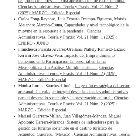
de producción artesanal: Una aproximación de caso Colombia
,
Ciencias Administrativas. Teoría y Praxis: Vol. 21 Núm. 2
(2025): MARZO - Edición Especial
Carlos Fong-Reynoso, Luis Ernesto Ocampo-Figueroa, Moisés
Alejandro Alarcón-Osuna,
Capacidades y nivel tecnológico de la
mipyme en la respuesta a la pandemia
,
Ciencias
Administrativas. Teoría y Praxis: Vol. 21 Núm. 1 (2025):
ENERO - JUNIO
Franchesca Priscila Álvarez-Orellana, Nallely Ramírez-Lázaro,
Kerwin José Chávez-Vera,
Impacto del Emprendimiento
Femenino en la Participación Empresarial en Lima
Metropolitana. Un Análisis Multidimensional
,
Ciencias
Administrativas. Teoría y Praxis: Vol. 21 Núm. 2 (2025):
MARZO - Edición Especial
Mónica Lorena Sánchez-Limón,
La gestión estratégica del sector
artesanal: Un enfoque integral desde las ciencias administrativas
para el desarrollo sostenible y la preservación cultural
,
Ciencias
Administrativas. Teoría y Praxis: Vol. 21 Núm. 2 (2025):
MARZO - Edición Especial
Marisol Guerrero-Millán, Juan Villagómez-Méndez, Miguel
Apolonio Herrera-Miranda,
Sistema de indicadores para la
gestión del turismo sostenible en el destino turístico de
Acapulco, Guerrero, (México)
,
Ciencias Administrativas. Teoría