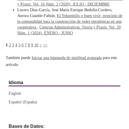
y Praxis: Vol. 16 Núm. 2 (2020): JULIO - DICIEMBRE
Lucero Díaz-García, José María Enrique Bedolla-Cordero,
Aurora Cuautle-Fabián,
El Yeknemilis o buen vivir, principio de
la comunalidad para la construcción de redes estratégicas en una
cooperativa
,
Ciencias Administrativas. Teoría y Praxis: Vol. 20
Núm. 1 (2024): ENERO - JUNIO
1
2
3
4
5
6
7
8
9
10
>
>>
También puede
Iniciar una búsqueda de similitud avanzada
para este
artículo.
Idioma
English
Español (España)
Bases de Datos: