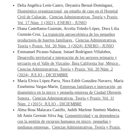
Delia Angélica León-Castro, Deyanira Bernal-Domínguez,
Diagnóstico organizacional, un estudio de caso en el Hospital
Civil de Culiacán
,
Ciencias Administrativas. Teoría y Praxis:
Vol. 17 Núm. 1 (2021): ENERO - JUNIO
Diana Castellanos-Guzmán, Arcelia Toledo-López, Dora Lilia
Guzmán-Cruz,
La transición agroecológica de los pequeños
productores de huertos familiares
,
Ciencias Administrativas.
Teoría y Praxis: Vol. 20 Núm. 1 (2024): ENERO - JUNIO
Emmanuel Picasso-Salazar, Ismael Rodríguez-Villalobos,
Desarrollo territorial e integración de los sectores primario y
terciario en el Valle de Vizcaíno, Baja California Sur, México
,
Ciencias Administrativas. Teoría y Praxis: Vol. 20 Núm. 2
(2024): JULIO - DICIEMBRE
María Elvira López-Parra, Nora Edith González-Navarro, María
Enselmina Vargas-Marín,
Empresas familiares e innovación, un
diagnóstico en la micro y pequeña empresa de Ciudad Obregón,
Sonora
,
Ciencias Administrativas. Teoría y Praxis: Vol. 11
Núm. 2 (2015): JULIO - DICIEMBRE
Alma Rosa Malacara Castillo, Judith Marlene Jiménez Madera,
Idi Amin Germán Silva Jug,
Competitividad y su dependencia
con la gestión de recursos humanos en micro, pequeñas y
medianas empresas
,
Ciencias Administrativas. Teoría y Praxis: