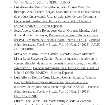
Vol. 14 Núm. 1 (2018): ENERO - JUNIO
Luz Alexandra Montoya-Restrepo, Iván Alonso Montoya-
Restrepo, Ana Cordero-Borjas,
Economía circular en las cadenas
de producción artesanal: Una aproximación de caso Colombia
,
Ciencias Administrativas. Teoría y Praxis: Vol. 21 Núm. 2
(2025): MARZO - Edición Especial
Jesús Alberto García Rojas, José Martin Oropeza Méndez, José
Armando Ramírez Reyes,
Pertinencia de desarrollo de software
del PAT (Programa de Acción Tutorial) para ITSOEH
,
Ciencias
Administrativas. Teoría y Praxis: Vol. 19 Núm. 2 (2023): JULIO
- DICIEMBRE
María del Rosario Cortés-Castillo, Ricardo Chávez Martínez,
María Luisa Saavedra García ,
Factores internos que afectan la
comercialización de nopal en pequeños productores; un estudio
exploratorio
,
Ciencias Administrativas. Teoría y Praxis: Vol. 21
Núm. 2 (2025): MARZO - Edición Especial
Luis Alfonso Bonilla-Cruz, Lizbeth Cobian-Romero,
Ventajas
que perciben las empresas mexicanas que cuentan con el
distintivo de empresa socialmente responsable ESR®.
,
Ciencias
Administrativas. Teoría y Praxis: Vol. 15 Núm. 1 (2019):
ENERO - JUNIO
Lucero Díaz-García, José María Enrique Bedolla-Cordero,