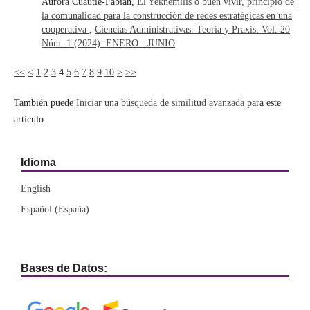
Aurora Cuautle-Fabián,
El Yeknemilis o buen vivir, principio de
la comunalidad para la construcción de redes estratégicas en una
cooperativa
,
Ciencias Administrativas. Teoría y Praxis: Vol. 20
Núm. 1 (2024): ENERO - JUNIO
<<
<
1
2
3
4
5
6
7
8
9
10
>
>>
También puede
Iniciar una búsqueda de similitud avanzada
para este
artículo.
Idioma
English
Español (España)
Bases de Datos: