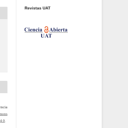
Revistas UAT
-
ncia
mons
4.0
.