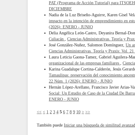
PAT (Programa de Acción Tutorial) para ITSOE
DICIEMBRE
Nadia de la Luz Briseño-Aguirre, Karen Gisel Ve
impacto en la intención de emprendimiento en estu
(2026): ENERO - JUNIO
Delia Angélica León-Castro, Deyanira Bernal-Do
Culiacán
,
Ciencias Administrativas. Teoría y Pr
José González-Nuñez, Salomon Domínguez,
Un an
Ciencias Administrativas. Teoría y Praxis: Vol
Laura Leticia Gaona-Tamez, Gabriel Aguilera-Ma
organizacional de las empresas familiares
,
Cienci
Karina Guadalupe Cortina-Calderón, Jesús Gerard
Tamaulipas: preservación del conocimiento ancestr
22 Núm. 1 (2026): ENERO - JUNIO
Hernán López-Arellano, Francisco Javier Arias-V
Social: Un Estudio de Caso de la Ciudad De Barr
ENERO - JUNIO
<<
<
1
2
3
4
5
6
7
8
9
10
>
>>
También puede
Iniciar una búsqueda de similitud avanza