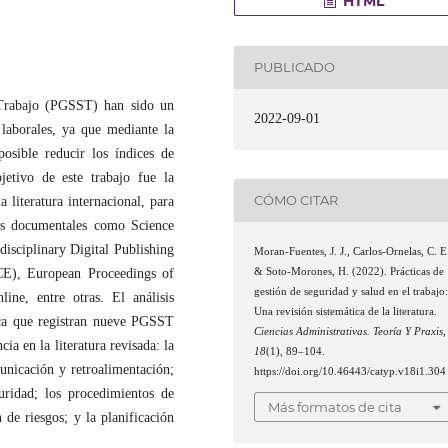
HTML
PUBLICADO
 Trabajo (PGSST) han sido un
2022-09-01
laborales, ya que mediante la
osible reducir los índices de
jetivo de este trabajo fue la
CÓMO CITAR
 literatura internacional, para
tes documentales como Science
isciplinary Digital Publishing
Moran-Fuentes, J. J., Carlos-Ornelas, C. E
& Soto-Morones, H. (2022). Prácticas de
CE), European Proceedings of
gestión de seguridad y salud en el trabajo
ine, entre otras. El análisis
Una revisión sistemática de la literatura.
ica que registran nueve PGSST
Ciencias Administrativas. Teoría Y Praxis
,
cia en la literatura revisada: la
18
(1), 89–104.
unicación y retroalimentación;
https://doi.org/10.46443/catyp.v18i1.304
guridad; los procedimientos de
Más formatos de cita
 de riesgos; y la planificación