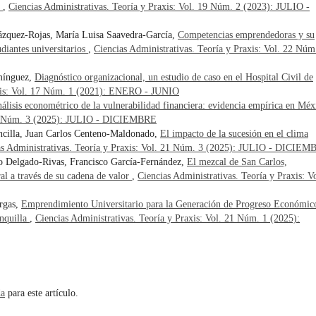
H
,
Ciencias Administrativas. Teoría y Praxis: Vol. 19 Núm. 2 (2023): JULIO -
lázquez-Rojas, María Luisa Saavedra-García,
Competencias emprendedoras y su
diantes universitarios
,
Ciencias Administrativas. Teoría y Praxis: Vol. 22 Núm
mínguez,
Diagnóstico organizacional, un estudio de caso en el Hospital Civil de
axis: Vol. 17 Núm. 1 (2021): ENERO - JUNIO
álisis econométrico de la vulnerabilidad financiera: evidencia empírica en Mé
. 21 Núm. 3 (2025): JULIO - DICIEMBRE
ncilla, Juan Carlos Centeno-Maldonado,
El impacto de la sucesión en el clima
as Administrativas. Teoría y Praxis: Vol. 21 Núm. 3 (2025): JULIO - DICIE
o Delgado-Rivas, Francisco García-Fernández,
El mezcal de San Carlos,
al a través de su cadena de valor
,
Ciencias Administrativas. Teoría y Praxis: Vo
argas,
Emprendimiento Universitario para la Generación de Progreso Económic
anquilla
,
Ciencias Administrativas. Teoría y Praxis: Vol. 21 Núm. 1 (2025):
da
para este artículo.