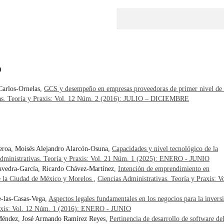
a
Carlos-Ornelas,
GCS y desempeño en empresas proveedoras de primer nivel de
vas. Teoría y Praxis: Vol. 12 Núm. 2 (2016): JULIO – DICIEMBRE
eroa, Moisés Alejandro Alarcón-Osuna,
Capacidades y nivel tecnológico de la
Administrativas. Teoría y Praxis: Vol. 21 Núm. 1 (2025): ENERO - JUNIO
aavedra-García, Ricardo Chávez-Martínez,
Intención de emprendimiento en
 de la Ciudad de México y Morelos
,
Ciencias Administrativas. Teoría y Praxis: Vo
e-las-Casas-Vega,
Aspectos legales fundamentales en los negocios para la invers
Praxis: Vol. 12 Núm. 1 (2016): ENERO - JUNIO
 Méndez, José Armando Ramírez Reyes,
Pertinencia de desarrollo de software de