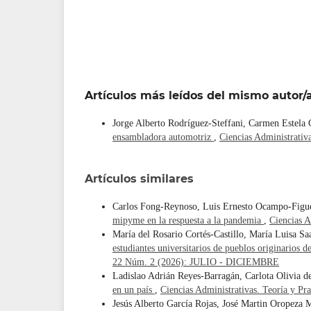
Artículos más leídos del mismo autor/
Jorge Alberto Rodríguez-Steffani, Carmen Estela 
ensambladora automotriz
,
Ciencias Administrati
Artículos similares
Carlos Fong-Reynoso, Luis Ernesto Ocampo-Figu
mipyme en la respuesta a la pandemia
,
Ciencias 
María del Rosario Cortés-Castillo, María Luisa S
estudiantes universitarios de pueblos originarios
22 Núm. 2 (2026): JULIO - DICIEMBRE
Ladislao Adrián Reyes-Barragán, Carlota Olivia d
en un país
,
Ciencias Administrativas. Teoría y 
Jesús Alberto García Rojas, José Martin Oropeza