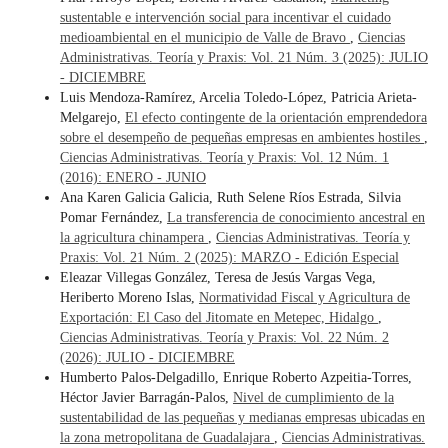
sustentable e intervención social para incentivar el cuidado
medioambiental en el municipio de Valle de Bravo
,
Ciencias
Administrativas. Teoría y Praxis: Vol. 21 Núm. 3 (2025): JULIO
- DICIEMBRE
Luis Mendoza-Ramírez, Arcelia Toledo-López, Patricia Arieta-
Melgarejo,
El efecto contingente de la orientación emprendedora
sobre el desempeño de pequeñas empresas en ambientes hostiles
,
Ciencias Administrativas. Teoría y Praxis: Vol. 12 Núm. 1
(2016): ENERO - JUNIO
Ana Karen Galicia Galicia, Ruth Selene Ríos Estrada, Silvia
Pomar Fernández,
La transferencia de conocimiento ancestral en
la agricultura chinampera
,
Ciencias Administrativas. Teoría y
Praxis: Vol. 21 Núm. 2 (2025): MARZO - Edición Especial
Eleazar Villegas González, Teresa de Jesús Vargas Vega,
Heriberto Moreno Islas,
Normatividad Fiscal y Agricultura de
Exportación: El Caso del Jitomate en Metepec, Hidalgo
,
Ciencias Administrativas. Teoría y Praxis: Vol. 22 Núm. 2
(2026): JULIO - DICIEMBRE
Humberto Palos-Delgadillo, Enrique Roberto Azpeitia-Torres,
Héctor Javier Barragán-Palos,
Nivel de cumplimiento de la
sustentabilidad de las pequeñas y medianas empresas ubicadas en
la zona metropolitana de Guadalajara
,
Ciencias Administrativas.