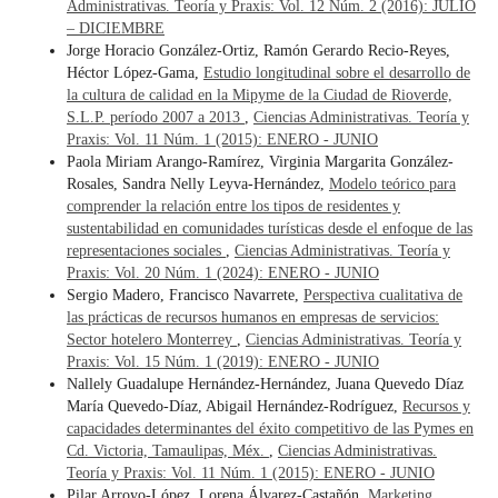
Administrativas. Teoría y Praxis: Vol. 12 Núm. 2 (2016): JULIO
– DICIEMBRE
Jorge Horacio González-Ortiz, Ramón Gerardo Recio-Reyes,
Héctor López-Gama,
Estudio longitudinal sobre el desarrollo de
la cultura de calidad en la Mipyme de la Ciudad de Rioverde,
S.L.P. período 2007 a 2013
,
Ciencias Administrativas. Teoría y
Praxis: Vol. 11 Núm. 1 (2015): ENERO - JUNIO
Paola Miriam Arango-Ramírez, Virginia Margarita González-
Rosales, Sandra Nelly Leyva-Hernández,
Modelo teórico para
comprender la relación entre los tipos de residentes y
sustentabilidad en comunidades turísticas desde el enfoque de las
representaciones sociales
,
Ciencias Administrativas. Teoría y
Praxis: Vol. 20 Núm. 1 (2024): ENERO - JUNIO
Sergio Madero, Francisco Navarrete,
Perspectiva cualitativa de
las prácticas de recursos humanos en empresas de servicios:
Sector hotelero Monterrey
,
Ciencias Administrativas. Teoría y
Praxis: Vol. 15 Núm. 1 (2019): ENERO - JUNIO
Nallely Guadalupe Hernández-Hernández, Juana Quevedo Díaz
María Quevedo-Díaz, Abigail Hernández-Rodríguez,
Recursos y
capacidades determinantes del éxito competitivo de las Pymes en
Cd. Victoria, Tamaulipas, Méx.
,
Ciencias Administrativas.
Teoría y Praxis: Vol. 11 Núm. 1 (2015): ENERO - JUNIO
Pilar Arroyo-López, Lorena Álvarez-Castañón,
Marketing