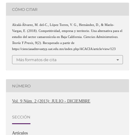
CÓMO CITAR
Alcalá-Álvarez, M. del-C., López Torres, V. G., Hernández, D., & Marín-
Vargas, E. (2018). Competitividad, empresa y territorio. Una alternativa para el
estudio del sector camaronícola en Baja California.
Ciencias Administrativas.
Teoría Y Praxis
,
9
(2). Recuperado a partir de
https://cienciasadmvastyp.uat.edu.mx/index.php/ACACIA/article/view/123
Más formatos de cita
NÚMERO
Vol. 9 Núm. 2 (2013): JULIO - DICIEMBRE
SECCIÓN
Artículos