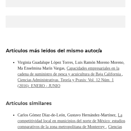
Artículos más leídos del mismo autor/a
Virginia Guadalupe López Torres, Luis Ramón Moreno Moreno,
Ma Enselmina Marín Vargas,
Capacidades empresariales en la
cadena de suministro de pesca y acuicultura de Baja California
,
Ciencias Administrativas. Teoría y Praxis: Vol. 12 Núm. 1
(2016): ENERO - JUNIO
Artículos similares
Carlos Gómez Díaz-de-León, Gustavo Hernández-Martínez,
La
competitividad local en municipios del norte de México: estudios
comparativos de la zona metropolitana de Monterrey
,
Ciencias