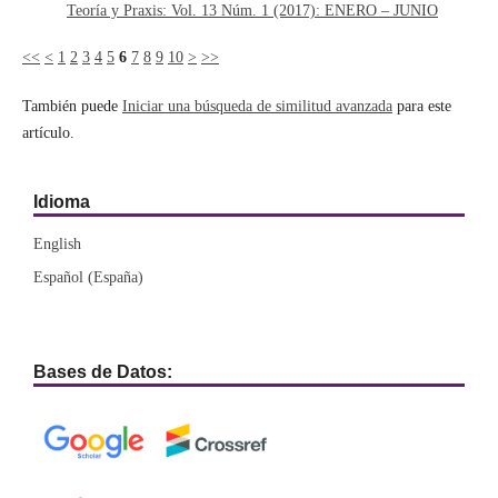
Teoría y Praxis: Vol. 13 Núm. 1 (2017): ENERO – JUNIO
<<
<
1
2
3
4
5
6
7
8
9
10
>
>>
También puede
Iniciar una búsqueda de similitud avanzada
para este
artículo.
Idioma
English
Español (España)
Bases de Datos: