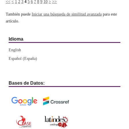
<<
<
1
2
3
4
5
6
7
8
9
10
>
>>
También puede
Iniciar una búsqueda de similitud avanzada
para este
artículo.
Idioma
English
Español (España)
Bases de Datos: