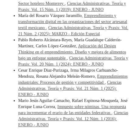
Sector hotelero Monterrey
,
Ciencias Administrativas. Teoría y
Praxis: Vol. 15 Núm. 1 (2019): ENERO - JUNIO
María del Rosario Vázquez Jaramillo,
Emprendimiento y
transformación digital en las organizaciones del sector artesanal
textil mexicano
,
Ciencias Administrativas. Teoría y Praxis: Vol.
21 Núm. 2 (2025): MARZO - Edición Especial
Pablo Roberto Alcántara-Reyes, María Guadalupe Calderón-
Martínez, Carlos López-González,
Aplicación del Design
Thinking en el emprendimiento. Diseño y mejora de alimentos
bajo un enfoque sustentable
,
Ciencias Administrativas. Teoría y
Praxis: Vol. 20 Núm. 1 (2024): ENERO - JUNIO
Cesar Enrique Diaz-Purizaga, Irma Milagros Carhuancho-
Mendoza, Rosana Alejandra Meleán-Romero,
Emprendimientos
industriales: Procesos de gestión y competitividad
,
Ciencias
Administrativas. Teoría y Praxis: Vol. 21 Núm. 1 (2025):
ENERO - JUNIO
Mario Jesús Aguilar-Camacho, Rafael Espinosa-Mosqueda, José
Enrique Luna-Correa,
Impuesto sobre nóminas. Una propuesta
para incrementar el erario de las entidades federativas
,
Ciencias
Administrativas. Teoría y Praxis: Vol. 12 Núm. 1 (2016):
ENERO - JUNIO