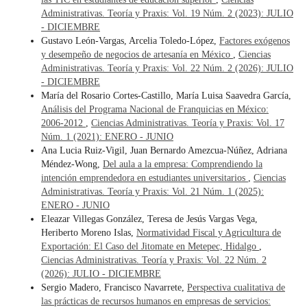
Administrativas. Teoría y Praxis: Vol. 19 Núm. 2 (2023): JULIO
- DICIEMBRE
Gustavo León-Vargas, Arcelia Toledo-López,
Factores exógenos
y desempeño de negocios de artesanía en México
,
Ciencias
Administrativas. Teoría y Praxis: Vol. 22 Núm. 2 (2026): JULIO
- DICIEMBRE
María del Rosario Cortes-Castillo, María Luisa Saavedra García,
Análisis del Programa Nacional de Franquicias en México:
2006-2012
,
Ciencias Administrativas. Teoría y Praxis: Vol. 17
Núm. 1 (2021): ENERO - JUNIO
Ana Lucia Ruiz-Vigil, Juan Bernardo Amezcua-Núñez, Adriana
Méndez-Wong,
Del aula a la empresa: Comprendiendo la
intención emprendedora en estudiantes universitarios
,
Ciencias
Administrativas. Teoría y Praxis: Vol. 21 Núm. 1 (2025):
ENERO - JUNIO
Eleazar Villegas González, Teresa de Jesús Vargas Vega,
Heriberto Moreno Islas,
Normatividad Fiscal y Agricultura de
Exportación: El Caso del Jitomate en Metepec, Hidalgo
,
Ciencias Administrativas. Teoría y Praxis: Vol. 22 Núm. 2
(2026): JULIO - DICIEMBRE
Sergio Madero, Francisco Navarrete,
Perspectiva cualitativa de
las prácticas de recursos humanos en empresas de servicios: