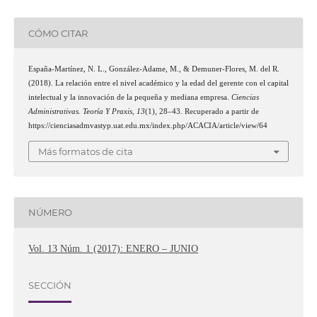
CÓMO CITAR
España-Martínez, N. L., González-Adame, M., & Demuner-Flores, M. del R.
(2018). La relación entre el nivel académico y la edad del gerente con el capital
intelectual y la innovación de la pequeña y mediana empresa.
Ciencias
Administrativas. Teoría Y Praxis
,
13
(1), 28–43. Recuperado a partir de
https://cienciasadmvastyp.uat.edu.mx/index.php/ACACIA/article/view/64
Más formatos de cita
NÚMERO
Vol. 13 Núm. 1 (2017): ENERO – JUNIO
SECCIÓN