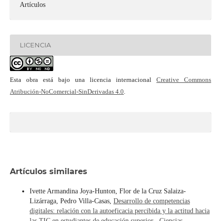
Artículos
LICENCIA
Esta obra está bajo una licencia internacional
Creative Commons
Atribución-NoComercial-SinDerivadas 4.0
.
Artículos similares
Ivette Armandina Joya-Hunton, Flor de la Cruz Salaiza-
Lizárraga, Pedro Villa-Casas,
Desarrollo de competencias
digitales: relación con la autoeficacia percibida y la actitud hacia
las TIC en estudiantes de educación superior
,
Ciencias