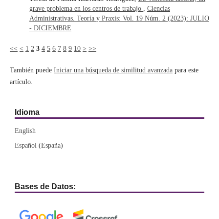
grave problema en los centros de trabajo
,
Ciencias
Administrativas. Teoría y Praxis: Vol. 19 Núm. 2 (2023): JULIO
- DICIEMBRE
<<
<
1
2
3
4
5
6
7
8
9
10
>
>>
También puede
Iniciar una búsqueda de similitud avanzada
para este
artículo.
Idioma
English
Español (España)
Bases de Datos: