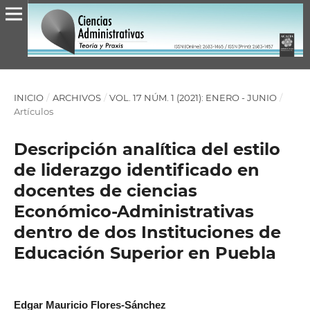
INICIO
/
ARCHIVOS
/
VOL. 17 NÚM. 1 (2021): ENERO - JUNIO
/
Artículos
Descripción analítica del estilo
de liderazgo identificado en
docentes de ciencias
Económico-Administrativas
dentro de dos Instituciones de
Educación Superior en Puebla
Edgar Mauricio Flores-Sánchez