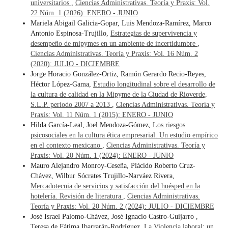
universitarios
,
Ciencias Administrativas. Teoría y Praxis: Vol.
22 Núm. 1 (2026): ENERO - JUNIO
Mariela Abigail Galicia-Gopar, Luis Mendoza-Ramírez, Marco
Antonio Espinosa-Trujillo,
Estrategias de supervivencia y
desempeño de mipymes en un ambiente de incertidumbre
,
Ciencias Administrativas. Teoría y Praxis: Vol. 16 Núm. 2
(2020): JULIO - DICIEMBRE
Jorge Horacio González-Ortiz, Ramón Gerardo Recio-Reyes,
Héctor López-Gama,
Estudio longitudinal sobre el desarrollo de
la cultura de calidad en la Mipyme de la Ciudad de Rioverde,
S.L.P. período 2007 a 2013
,
Ciencias Administrativas. Teoría y
Praxis: Vol. 11 Núm. 1 (2015): ENERO - JUNIO
Hilda García-Leal, Joel Mendoza-Gómez,
Los riesgos
psicosociales en la cultura ética empresarial. Un estudio empírico
en el contexto mexicano
,
Ciencias Administrativas. Teoría y
Praxis: Vol. 20 Núm. 1 (2024): ENERO - JUNIO
Mauro Alejandro Monroy-Ceseña, Plácido Roberto Cruz-
Chávez, Wilbur Sócrates Trujillo-Narváez Rivera,
Mercadotecnia de servicios y satisfacción del huésped en la
hotelería. Revisión de literatura
,
Ciencias Administrativas.
Teoría y Praxis: Vol. 20 Núm. 2 (2024): JULIO - DICIEMBRE
José Israel Palomo-Chávez, José Ignacio Castro-Guijarro ,
Teresa de Fátima Ibarrarán-Rodríguez,
La Violencia laboral; un