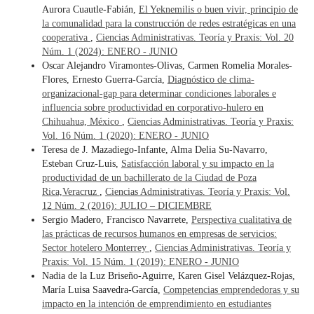
Aurora Cuautle-Fabián,
El Yeknemilis o buen vivir, principio de
la comunalidad para la construcción de redes estratégicas en una
cooperativa
,
Ciencias Administrativas. Teoría y Praxis: Vol. 20
Núm. 1 (2024): ENERO - JUNIO
Oscar Alejandro Viramontes-Olivas, Carmen Romelia Morales-
Flores, Ernesto Guerra-García,
Diagnóstico de clima-
organizacional-gap para determinar condiciones laborales e
influencia sobre productividad en corporativo-hulero en
Chihuahua, México
,
Ciencias Administrativas. Teoría y Praxis:
Vol. 16 Núm. 1 (2020): ENERO - JUNIO
Teresa de J. Mazadiego-Infante, Alma Delia Su-Navarro,
Esteban Cruz-Luis,
Satisfacción laboral y su impacto en la
productividad de un bachillerato de la Ciudad de Poza
Rica,Veracruz
,
Ciencias Administrativas. Teoría y Praxis: Vol.
12 Núm. 2 (2016): JULIO – DICIEMBRE
Sergio Madero, Francisco Navarrete,
Perspectiva cualitativa de
las prácticas de recursos humanos en empresas de servicios:
Sector hotelero Monterrey
,
Ciencias Administrativas. Teoría y
Praxis: Vol. 15 Núm. 1 (2019): ENERO - JUNIO
Nadia de la Luz Briseño-Aguirre, Karen Gisel Velázquez-Rojas,
María Luisa Saavedra-García,
Competencias emprendedoras y su
impacto en la intención de emprendimiento en estudiantes