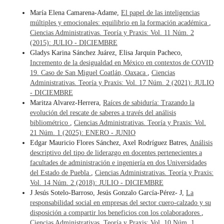
María Elena Camarena-Adame,
El papel de las inteligencias
múltiples y emocionales: equilibrio en la formación académica
,
Ciencias Administrativas. Teoría y Praxis: Vol. 11 Núm. 2
(2015): JULIO - DICIEMBRE
Gladys Karina Sánchez Juárez, Elisa Jarquin Pacheco,
Incremento de la desigualdad en México en contextos de COVID
19. Caso de San Miguel Coatlán, Oaxaca
,
Ciencias
Administrativas. Teoría y Praxis: Vol. 17 Núm. 2 (2021): JULIO
- DICIEMBRE
Maritza Alvarez-Herrera,
Raíces de sabiduría: Trazando la
evolución del rescate de saberes a través del análisis
bibliométrico
,
Ciencias Administrativas. Teoría y Praxis: Vol.
21 Núm. 1 (2025): ENERO - JUNIO
Edgar Mauricio Flores Sánchez, Axel Rodríguez Batres,
Análisis
descriptivo del tipo de liderazgo en docentes pertenecientes a
facultades de administración e ingeniería en dos Universidades
del Estado de Puebla
,
Ciencias Administrativas. Teoría y Praxis:
Vol. 14 Núm. 2 (2018): JULIO - DICIEMBRE
J Jesús Sotelo-Barroso, Jesús Gonzalo García-Pérez- J,
La
responsabilidad social en empresas del sector cuero-calzado y su
disposición a compartir los beneficios con los colaboradores
,
Ciencias Administrativas. Teoría y Praxis: Vol. 10 Núm. 1