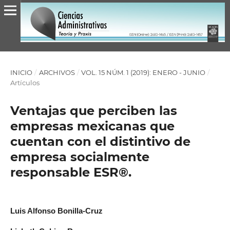
INICIO
/
ARCHIVOS
/
VOL. 15 NÚM. 1 (2019): ENERO - JUNIO
/
Artículos
Ventajas que perciben las
empresas mexicanas que
cuentan con el distintivo de
empresa socialmente
responsable ESR®.
Luis Alfonso Bonilla-Cruz