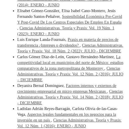
(2014): ENERO - JUNIO
Elisabet Gómez-González, Elisa Isabel Cano-Montero, Jesús
Fernando Santos-Peñalver,
Sostenibilidad Económica Pre-Covid
Y Post-Covid De Los Centros Especiales De Empleo En España
,
Ciencias Administrativas. Teoría y Praxis: Vol. 19 Núm. 1
(2023): ENERO - JUNIO
Luis Enrique Landa-Fournais,
Praxis en materia de precios de
transferencia ¿Intereses o dividendos?
,
Ciencias Administrativas.
Teoría y Praxis: Vol. 18 Núm. 2 (2022): JULIO - DICIEMBRE
Carlos Gómez Díaz-de-León, Gustavo Hernández-Martínez,
La
competitividad local en municipios del norte de México: estudios
comparativos de la zona metropolitana de Monterrey
,
Ciencias
Administrativas. Teoría y Praxis: Vol. 12 Núm. 2 (2016): JULIO
– DICIEMBRE
Deyanira Bernal Dominguez,
Factores internos y externos de
crecimiento empresarial en micro empresas Mexicanas
,
Ciencias
Administrativas. Teoría y Praxis: Vol. 14 Núm. 2 (2018): JULIO
- DICIEMBRE
Ladislao Adrián Reyes-Barragán, Carlota Olivia de-las-Casas-
Vega,
Aspectos legales fundamentales en los negocios para la
inversión en un país
,
Ciencias Administrativas. Teoría y Praxis:
Vol. 12 Núm. 1 (2016): ENERO - JUNIO