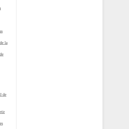
n
as
de la
de
d de
rtir
es