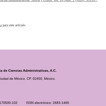
encias Administrativas. Teoría y Praxis: Vol. 16 Núm. 2 (2020): JULIO -
da
para este artículo.
 de Ciencias Administrativas, A.C.
iudad de México, CP. 02450, México.
210170500-102 ISSN electrónico: 2683-1465