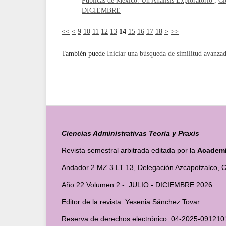
Públicas de México. Un Análisis Exploratorio
,
Ci
DICIEMBRE
<<
<
9
10
11
12
13
14
15
16
17
18
>
>>
También puede
Iniciar una búsqueda de similitud avanza
Ciencias Administrativas Teoría y Praxis
Revista semestral arbitrada editada por la
Academia
Andador 2 MZ 3 LT 13, Delegación Azcapotzalco, C
Año 22 Volumen 2 - JULIO - DICIEMBRE 2026
Editor de la revista: Yesenia Sánchez Tovar
Reserva de derechos electrónico: 04-2025-091