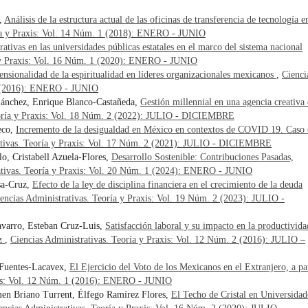
s,
Análisis de la estructura actual de las oficinas de transferencia de tecnología e
ría y Praxis: Vol. 14 Núm. 1 (2018): ENERO - JUNIO
ativas en las universidades públicas estatales en el marco del sistema nacional
a y Praxis: Vol. 16 Núm. 1 (2020): ENERO - JUNIO
nsionalidad de la espiritualidad en líderes organizacionales mexicanos
,
Cienci
 1 (2016): ENERO - JUNIO
-Sánchez, Enrique Blanco-Castañeda,
Gestión millennial en una agencia creativa 
eoría y Praxis: Vol. 18 Núm. 2 (2022): JULIO - DICIEMBRE
eco,
Incremento de la desigualdad en México en contextos de COVID 19. Caso 
ativas. Teoría y Praxis: Vol. 17 Núm. 2 (2021): JULIO - DICIEMBRE
lo, Cristabell Azuela-Flores,
Desarrollo Sostenible: Contribuciones Pasadas,
ativas. Teoría y Praxis: Vol. 20 Núm. 1 (2024): ENERO - JUNIO
sa-Cruz,
Efecto de la ley de disciplina financiera en el crecimiento de la deuda
encias Administrativas. Teoría y Praxis: Vol. 19 Núm. 2 (2023): JULIO -
avarro, Esteban Cruz-Luis,
Satisfacción laboral y su impacto en la productivida
uz
,
Ciencias Administrativas. Teoría y Praxis: Vol. 12 Núm. 2 (2016): JULIO –
 Fuentes-Lacavex,
El Ejercicio del Voto de los Mexicanos en el Extranjero, a pa
axis: Vol. 12 Núm. 1 (2016): ENERO - JUNIO
en Briano Turrent, Élfego Ramírez Flores,
El Techo de Cristal en Universidad