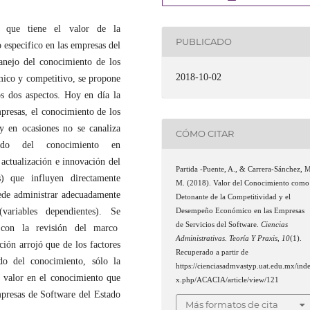
a que tiene el valor de la
PUBLICADO
 especifico en las empresas del
nejo del conocimiento de los
2018-10-02
ico y competitivo, se propone
s dos aspectos. Hoy en día la
presas, el conocimiento de los
y en ocasiones no se canaliza
CÓMO CITAR
cuado del conocimiento en
ctualización e innovación del
Partida -Puente, A., & Carrera-Sánchez, 
es) que influyen directamente
M. (2018). Valor del Conocimiento como
uede administrar adecuadamente
Detonante de la Competitividad y el
(variables dependientes). Se
Desempeño Económico en las Empresas
de Servicios del Software.
Ciencias
to; con la revisión del marco
Administrativas. Teoría Y Praxis
,
10
(1).
ción arrojó que de los factores
Recuperado a partir de
 del conocimiento, sólo la
https://cienciasadmvastyp.uat.edu.mx/ind
valor en el conocimiento que
x.php/ACACIA/article/view/121
presas de Software del Estado
Más formatos de cita