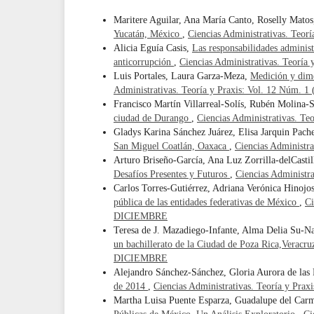
Maritere Aguilar, Ana María Canto, Roselly Mato
Yucatán, México
,
Ciencias Administrativas. Teo
Alicia Eguía Casis,
Las responsabilidades administr
anticorrupción
,
Ciencias Administrativas. Teorí
Luis Portales, Laura Garza-Meza,
Medición y dime
Administrativas. Teoría y Praxis: Vol. 12 Núm.
Francisco Martín Villarreal-Solís, Rubén Molina
ciudad de Durango
,
Ciencias Administrativas. T
Gladys Karina Sánchez Juárez, Elisa Jarquin Pach
San Miguel Coatlán, Oaxaca
,
Ciencias Administr
Arturo Briseño-García, Ana Luz Zorrilla-delCastil
Desafíos Presentes y Futuros
,
Ciencias Administr
Carlos Torres-Gutiérrez, Adriana Verónica Hinojo
pública de las entidades federativas de México
,
Ci
DICIEMBRE
Teresa de J. Mazadiego-Infante, Alma Delia Su-N
un bachillerato de la Ciudad de Poza Rica,Veracr
DICIEMBRE
Alejandro Sánchez-Sánchez, Gloria Aurora de las
de 2014
,
Ciencias Administrativas. Teoría y Pr
Martha Luisa Puente Esparza, Guadalupe del Carm