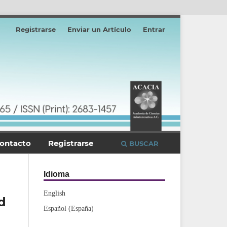
Registrarse
Enviar un Artículo
Entrar
ontacto
Registrarse
BUSCAR
Idioma
English
d
Español (España)