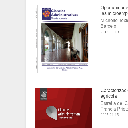
Oportunidade
las microemp
Michelle Texi
Barcelo
2018-09-19
Caracterizaci
agrícola
Estrella del
Francia Priet
2025-01-15