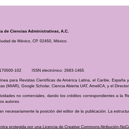
 de Ciencias Administrativas, A.C.
iudad de México, CP. 02450, México.
210170500-102 ISSN electrónico: 2683-1465
nea para Revistas Científicas de América Latina, el Caribe, España y
stas (MIAR), Google Scholar, Ciencia Abierta UAT, AmeliCA, y el Direct
ividades no comerciales, dando los créditos correspondientes a la Rev
los autores.
an necesariamente la posición del editor de la publicación. La estructu
ntra protegida por una Licencia de Creative Commons Atribución-NoCom