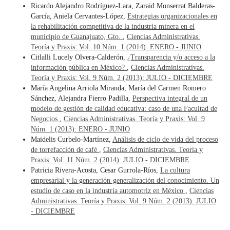
Ricardo Alejandro Rodríguez-Lara, Zaraid Monserrat Balderas-
García, Aniela Cervantes-López,
Estrategias organizacionales en
la rehabilitación competitiva de la industria minera en el
municipio de Guanajuato, Gto.
,
Ciencias Administrativas.
Teoría y Praxis: Vol. 10 Núm. 1 (2014): ENERO - JUNIO
Citlalli Lucely Olvera-Calderón,
¿Transparencia y/o acceso a la
información pública en México?
,
Ciencias Administrativas.
Teoría y Praxis: Vol. 9 Núm. 2 (2013): JULIO - DICIEMBRE
María Angelina Arriola Miranda, María del Carmen Romero
Sánchez, Alejandra Fierro Padilla,
Perspectiva integral de un
modelo de gestión de calidad educativa: caso de una Facultad de
Negocios
,
Ciencias Administrativas. Teoría y Praxis: Vol. 9
Núm. 1 (2013): ENERO - JUNIO
Maidelis Curbelo-Martínez,
Análisis de ciclo de vida del proceso
de torrefacción de café
,
Ciencias Administrativas. Teoría y
Praxis: Vol. 11 Núm. 2 (2014): JULIO - DICIEMBRE
Patricia Rivera-Acosta, Cesar Gurrola-Ríos,
La cultura
empresarial y la generación-generalización del conocimiento. Un
estudio de caso en la industria automotriz en México
,
Ciencias
Administrativas. Teoría y Praxis: Vol. 9 Núm. 2 (2013): JULIO
- DICIEMBRE