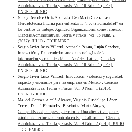
Administrativas. Teoría y Praxis: Vol. 10 Núm. 1 (2014):
ENERO - JUNIO
Nancy Berenice Ortiz Alvarado, Eva María Guerra Leal,
Mercadotecnia Interna para enfrentar la “nueva normalidad” en
los centros de trabajo: Agilidad Organizacional como refuerzo
,
Ciencias Administrativas. Teoría y Praxis: Vol. 18 Núm. 2
(2022): JULIO - DICIEMBRE
Sergio Javier Jasso-Villazul, Antonela Perata, Luján Sanchez,
Innovación y Emprendedurismo en tecnologías de la
información y comunicación en América Latina
,
Ciencias
Administrativas. Teoría y Praxis: Vol. 10 Núm. 1 (2014):
ENERO - JUNIO
Sergio Javier Jasso-Villazul,
Innovación, violencia y seguridad:
impacto y escenarios para las empresas en México
,
Ciencias
Administrativas. Teoría y Praxis: Vol. 9 Núm. 1 (2013):
ENERO - JUNIO
Ma. del-Carmen Alcalá-Álvarez, Virginia Guadalupe López
Torres, Daniel Hernández, Enselmina Marín-Vargas,
Competitividad, empresa y territorio. Una alternativa para el
estudio del sector camaronícola en Baja California.
,
Ciencias
Administrativas. Teoría y Praxis: Vol. 9 Núm. 2 (2013): JULIO
- DICIEMBRE