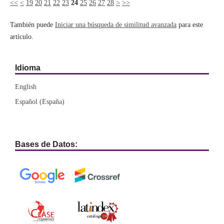
<<
<
19
20
21
22
23
24
25
26
27
28
>
>>
También puede
Iniciar una búsqueda de similitud avanzada
para este
artículo.
Idioma
English
Español (España)
Bases de Datos: