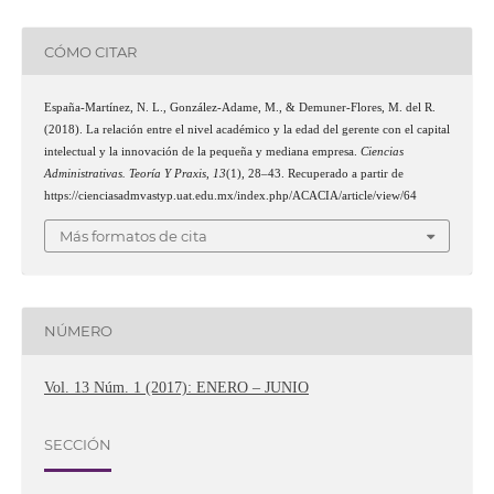
CÓMO CITAR
España-Martínez, N. L., González-Adame, M., & Demuner-Flores, M. del R.
(2018). La relación entre el nivel académico y la edad del gerente con el capital
intelectual y la innovación de la pequeña y mediana empresa.
Ciencias
Administrativas. Teoría Y Praxis
,
13
(1), 28–43. Recuperado a partir de
https://cienciasadmvastyp.uat.edu.mx/index.php/ACACIA/article/view/64
Más formatos de cita
NÚMERO
Vol. 13 Núm. 1 (2017): ENERO – JUNIO
SECCIÓN