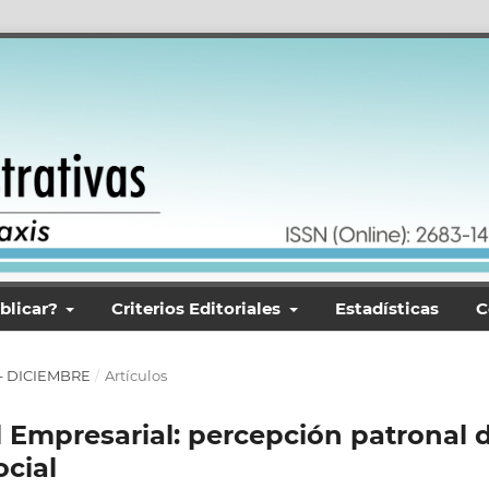
blicar?
Criterios Editoriales
Estadísticas
C
O – DICIEMBRE
/
Artículos
 Empresarial: percepción patronal 
ocial