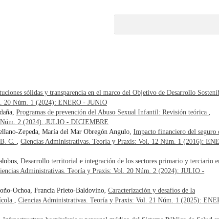
ituciones sólidas y transparencia en el marco del Objetivo de Desarrollo Sosteni
 Vol. 20 Núm. 1 (2024): ENERO - JUNIO
ldaña,
Programas de prevención del Abuso Sexual Infantil: Revisión teórica
,
. 20 Núm. 2 (2024): JULIO - DICIEMBRE
rellano-Zepeda, María del Mar Obregón Angulo,
Impacto financiero del seguro 
 B. C.
,
Ciencias Administrativas. Teoría y Praxis: Vol. 12 Núm. 1 (2016): E
alobos,
Desarrollo territorial e integración de los sectores primario y terciario e
iencias Administrativas. Teoría y Praxis: Vol. 20 Núm. 2 (2024): JULIO -
doño-Ochoa, Francia Prieto-Baldovino,
Caracterización y desafíos de la
rícola
,
Ciencias Administrativas. Teoría y Praxis: Vol. 21 Núm. 1 (2025): EN