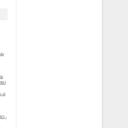
ble
de
NERO
n el
ERO -