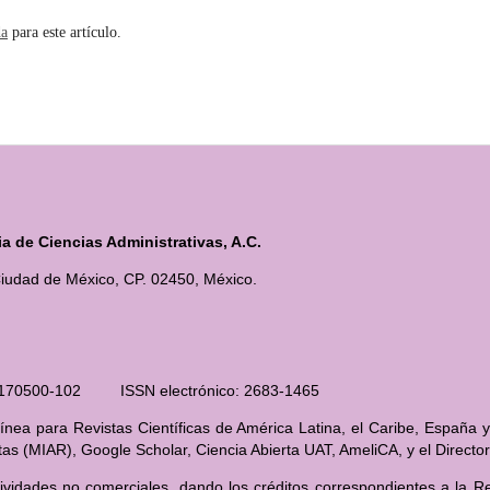
da
para este artículo.
 de Ciencias Administrativas, A.C.
iudad de México, CP. 02450, México.
210170500-102 ISSN electrónico: 2683-1465
nea para Revistas Científicas de América Latina, el Caribe, España y
stas (MIAR), Google Scholar, Ciencia Abierta UAT, AmeliCA, y el Direct
ividades no comerciales, dando los créditos correspondientes a la Rev