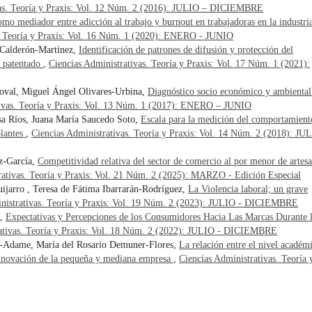
vas. Teoría y Praxis: Vol. 12 Núm. 2 (2016): JULIO – DICIEMBRE
omo mediador entre adicción al trabajo y burnout en trabajadoras en la industri
s. Teoría y Praxis: Vol. 16 Núm. 1 (2020): ENERO - JUNIO
 Calderón-Martínez,
Identificación de patrones de difusión y protección del
 patentado
,
Ciencias Administrativas. Teoría y Praxis: Vol. 17 Núm. 1 (2021):
oval, Miguel Ángel Olivares-Urbina,
Diagnóstico socio económico y ambiental
tivas. Teoría y Praxis: Vol. 13 Núm. 1 (2017): ENERO – JUNIO
sa Ríos, Juana María Saucedo Soto,
Escala para la medición del comportamient
lantes
,
Ciencias Administrativas. Teoría y Praxis: Vol. 14 Núm. 2 (2018): JU
z-García,
Competitividad relativa del sector de comercio al por menor de artesa
rativas. Teoría y Praxis: Vol. 21 Núm. 2 (2025): MARZO - Edición Especial
uijarro , Teresa de Fátima Ibarrarán-Rodríguez,
La Violencia laboral; un grave
nistrativas. Teoría y Praxis: Vol. 19 Núm. 2 (2023): JULIO - DICIEMBRE
z,
Expectativas y Percepciones de los Consumidores Hacia Las Marcas Durante 
rativas. Teoría y Praxis: Vol. 18 Núm. 2 (2022): JULIO - DICIEMBRE
z-Adame, María del Rosario Demuner-Flores,
La relación entre el nivel académ
a innovación de la pequeña y mediana empresa
,
Ciencias Administrativas. Teoría 