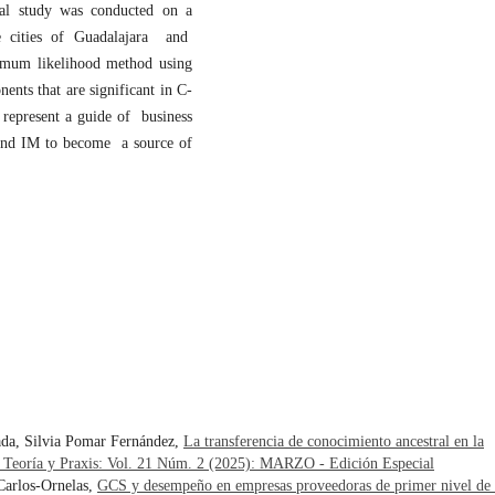
cal study was conducted on a
e cities of Guadalajara and
mum likelihood method using
ents that are significant in C-
 represent a guide of business
 and IM to become a source of
ada, Silvia Pomar Fernández,
La transferencia de conocimiento ancestral en la
. Teoría y Praxis: Vol. 21 Núm. 2 (2025): MARZO - Edición Especial
Carlos-Ornelas,
GCS y desempeño en empresas proveedoras de primer nivel de