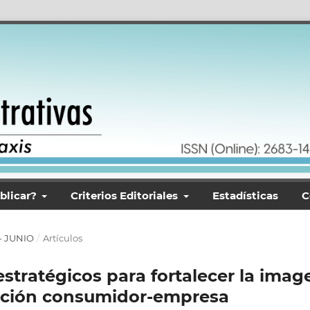
blicar?
Criterios Editoriales
Estadísticas
C
 - JUNIO
/
Artículos
stratégicos para fortalecer la imag
icación consumidor-empresa