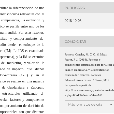
PUBLICADO
litar la diferenciación de una
ner vínculos relevantes con el
a competencia, la evolución y
2018-10-03
co se perfila entre uno de los
a mundial. Por estas razones,
ctitud y comportamiento de
CÓMO CITAR
tudio desde el enfoque de la
rca (IM). La IRS es examinada
Pacheco-Ornelas, M. C. C., & Meza-
nsparencia), y la IM se examina
Juárez, F. J. (2018). Factores y
 de marketing y valor de la
componentes estratégicos para fortalecer l
grado de impacto que dichos
imagen empresarial y la identificación
dor-empresa (C-E) y en el
consumidor-empresa.
Ciencias
Administrativas. Teoría Y Praxis
,
9
(1).
ico se realizó en una muestra
Recuperado a partir de
es de Guadalajara y Zapopan,
https://cienciasadmvastyp.uat.edu.mx/ind
s estructurales utilizando el
x.php/ACACIA/article/view/169
evelan factores y componentes
Más formatos de cita
 comportamiento de decisión de
presariales con que distintos