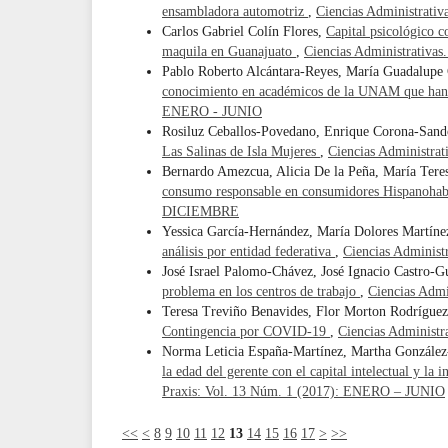
ensambladora automotriz
,
Ciencias Administrati
Carlos Gabriel Colín Flores,
Capital psicológico c
maquila en Guanajuato
,
Ciencias Administrativa
Pablo Roberto Alcántara-Reyes, María Guadalupe
conocimiento en académicos de la UNAM que han
ENERO - JUNIO
Rosiluz Ceballos-Povedano, Enrique Corona-Sand
Las Salinas de Isla Mujeres
,
Ciencias Administra
Bernardo Amezcua, Alicia De la Peña, María Tere
consumo responsable en consumidores Hispanohab
DICIEMBRE
Yessica García-Hernández, María Dolores Martíne
análisis por entidad federativa
,
Ciencias Administ
José Israel Palomo-Chávez, José Ignacio Castro-G
problema en los centros de trabajo
,
Ciencias Admi
Teresa Treviño Benavides, Flor Morton Rodrígue
Contingencia por COVID-19
,
Ciencias Administ
Norma Leticia España-Martínez, Martha Gonzále
la edad del gerente con el capital intelectual y l
Praxis: Vol. 13 Núm. 1 (2017): ENERO – JUNIO
<<
<
8
9
10
11
12
13
14
15
16
17
>
>>