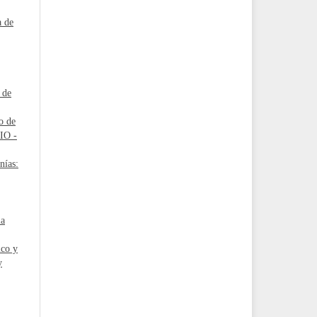
a de
 de
o de
LIO -
nías:
la
ico y
y