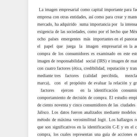
La imagen empresarial como capital importante para faci
empresa con otras entidades, así como para crear y mante
mercado, ha adquirido suma importancia por la intens
exigencia de las sociedades, como por el hecho que Méxi
ocho países emergentes más importantes en el panoram
el papel que juega la imagen empresarial en la a
compra de los consumidores es examinado en este es
imagen de responsabilidad social (IRS) e imagen de ma
con cuatro factores (ética, credibilidad, reputación y tra
mediante tres factores (calidad percibida, mezcla
marca), con el propósito de evaluar la relación y 
factores ejercen en la identificación consumi
comportamiento de decisión de compra. El estudio empír
de ciento noventa y cinco consumidores de las ciudad
Jalisco. Los datos fueron analizados mediante modelo
método de máxima verosimilitud logit. Los hallazgos r
que son significativos en la identificación C-E y en el
compra, los cuales representan una guía de acciones em