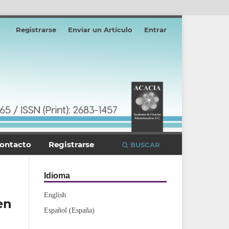
Registrarse
Enviar un Artículo
Entrar
ontacto
Registrarse
BUSCAR
Idioma
English
en
Español (España)